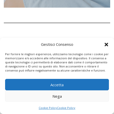
CERCA LA TUA CASA IN LIGURIA
Gestisci Consenso
Per fornire le migliori esperienze, utilizziamo tecnologie come i cookie per
Se state cercando casa in Liguria o volete vendere la
memorizzare e/o accedere alle informazioni del dispositivo. Il consenso a
queste tecnologie ci permetterà di elaborare dati come il comportamento
vostra proprietà, visitate il nostro sito principale:
di navigazione o ID unici su questo sito. Non acconsentire o ritirare il
consenso può influire negativamente su alcune caratteristiche e funzioni.
WWW.CASAMARE.NET
Accetta
Nega
Cookie Policy
Cookie Policy
I NOSTRI SITI WEB