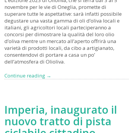
L’edizione 2023 di Olioliva, che si terrà dal 3 al 5
novembre per le vie di Oneglia, promette di
superare tutte le aspettative: sarà infatti possibile
degustare una vasta gamma di oli d’oliva locali e
italiani, gli agricoltori locali parteciperanno a
concorsi per dimostrare la qualità del loro olio
d’oliva mentre un mercato all’aperto offrirà una
varietà di prodotti locali, da cibo a artigianato,
consentendovi di portare a casa un po’
dell’atmosfera di Olioliva.
Olioliva
Continue reading
→
2023
a
Imperia:
un
Imperia, inaugurato il
appuntamento
da
nuovo tratto di pista
non
ciclabile cittadino
perdere!