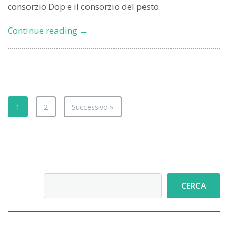
consorzio Dop e il consorzio del pesto.
OliOliva,
Continue reading
→
la
festa
dell’olio,
a
Imperia
dal
1
2
Successivo »
5
al
7
Novembre
Cerca
CERCA