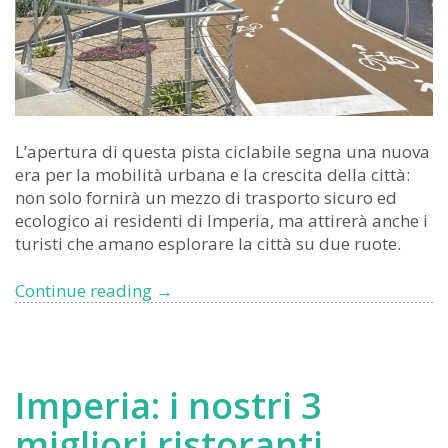
L’apertura di questa pista ciclabile segna una nuova
era per la mobilità urbana e la crescita della città:
non solo fornirà un mezzo di trasporto sicuro ed
ecologico ai residenti di Imperia, ma attirerà anche i
turisti che amano esplorare la città su due ruote.
Imperia,
Continue reading
→
inaugurato
il
nuovo
tratto
Imperia: i nostri 3
di
pista
migliori ristoranti