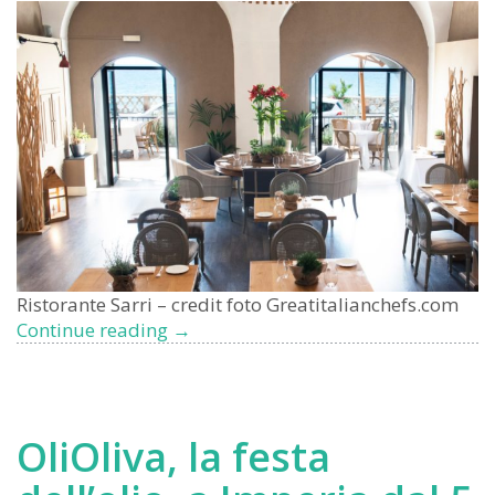
Ristorante Sarri – credit foto Greatitalianchefs.com
Imperia:
Continue reading
→
i
nostri
3
migliori
OliOliva, la festa
ristoranti