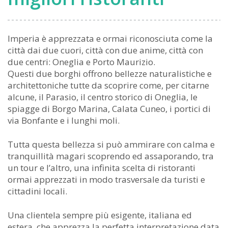
ciclabile
cittadino
Imperia è apprezzata e ormai riconosciuta come la
città dai due cuori, città con due anime, città con
due centri: Oneglia e Porto Maurizio.
Questi due borghi offrono bellezze naturalistiche e
architettoniche tutte da scoprire come, per citarne
alcune, il Parasio, il centro storico di Oneglia, le
spiagge di Borgo Marina, Calata Cuneo, i portici di
via Bonfante e i lunghi moli.
Tutta questa bellezza si può ammirare con calma e
tranquillità magari scoprendo ed assaporando, tra
un tour e l’altro, una infinita scelta di ristoranti
ormai apprezzati in modo trasversale da turisti e
cittadini locali.
Una clientela sempre più esigente, italiana ed
estera, che apprezza la perfetta interpretazione data