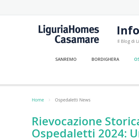
Skip
to
content
Info
Il Blog di
SANREMO
BORDIGHERA
O
Home
Ospedaletti News
Rievocazione Storica
Ospedaletti 2024: Un