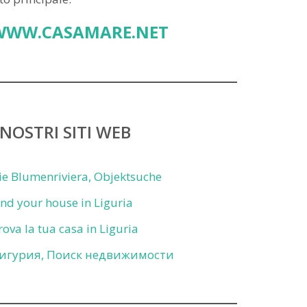
WWW.CASAMARE.NET
 NOSTRI SITI WEB
ie Blumenriviera, Objektsuche
ind your house in Liguria
rova la tua casa in Liguria
игурия, Поиск недвижимости