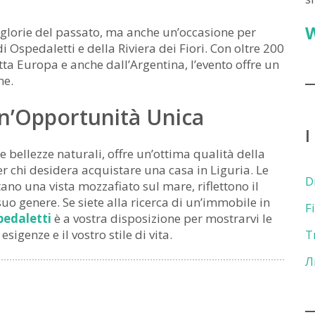
 glorie del passato, ma anche un’occasione per
di Ospedaletti e della Riviera dei Fiori. Con oltre 200
tta Europa e anche dall’Argentina, l’evento offre un
ne.
Un’Opportunità Unica
I
 e bellezze naturali, offre un’ottima qualità della
r chi desidera acquistare una casa in Liguria. Le
D
ano una vista mozzafiato sul mare, riflettono il
 suo genere. Se siete alla ricerca di un’immobile in
F
pedaletti
è a vostra disposizione per mostrarvi le
sigenze e il vostro stile di vita.
T
Л