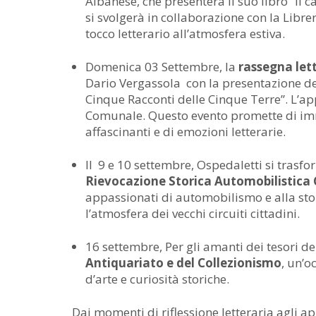
Albanese, che presenterà il suo libro “Il 
si svolgerà in collaborazione con la Lib
tocco letterario all’atmosfera estiva.
Domenica 03 Settembre, la
rassegna lett
Dario Vergassola con la presentazione de
Cinque Racconti delle Cinque Terre”. L’a
Comunale. Questo evento promette di imm
affascinanti e di emozioni letterarie.
Il 9 e 10 settembre, Ospedaletti si tras
Rievocazione Storica Automobilistica 
appassionati di automobilismo e alla stori
l’atmosfera dei vecchi circuiti cittadini.
16 settembre, Per gli amanti dei tesori del
Antiquariato e del Collezionismo
, un’o
d’arte e curiosità storiche.
Dai momenti di riflessione letteraria agli a