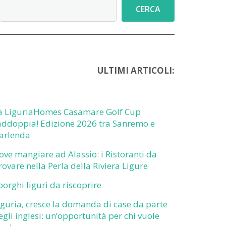
Cerca
CERCA
ULTIMI ARTICOLI:
a LiguriaHomes Casamare Golf Cup
addoppia! Edizione 2026 tra Sanremo e
arlenda
ove mangiare ad Alassio: i Ristoranti da
rovare nella Perla della Riviera Ligure
 borghi liguri da riscoprire
iguria, cresce la domanda di case da parte
egli inglesi: un’opportunità per chi vuole