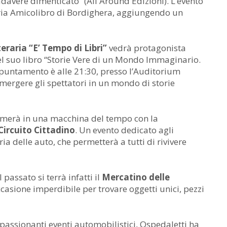
cadavere dimenticato” (All Around Edizioni). L’evento
reria Amicolibro di Bordighera, aggiungendo un
eraria “E’ Tempo di Libri”
vedrà protagonista
l suo libro “Storie Vere di un Mondo Immaginario.
ppuntamento è alle 21:30, presso l’Auditorium
ergere gli spettatori in un mondo di storie
formerà in una macchina del tempo con la
Circuito Cittadino
. Un evento dedicato agli
a delle auto, che permetterà a tutti di rivivere
 passato si terrà infatti il
Mercatino delle
ccasione imperdibile per trovare oggetti unici, pezzi
ppassionanti eventi automobilistici, Ospedaletti ha