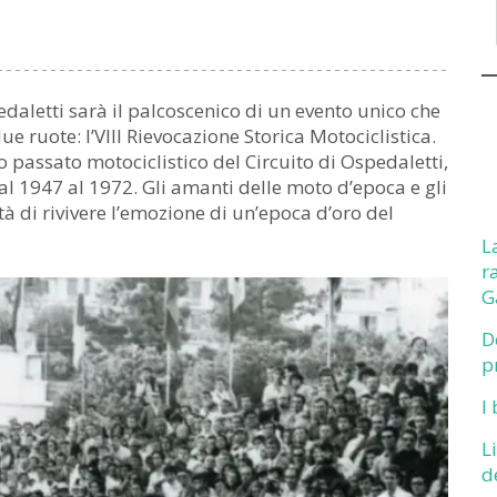
daletti sarà il palcoscenico di un evento unico che
ue ruote: l’VIII Rievocazione Storica Motociclistica.
 passato motociclistico del Circuito di Ospedaletti,
al 1947 al 1972. Gli amanti delle moto d’epoca e gli
à di rivivere l’emozione di un’epoca d’oro del
L
r
G
D
p
I
L
d