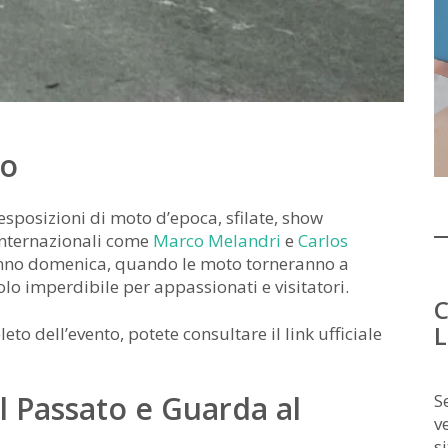
to
 esposizioni di moto d’epoca, sfilate, show
 internazionali come
Marco Melandri
e
Carlos
eranno domenica, quando le moto torneranno a
olo imperdibile per appassionati e visitatori.
C
L
 dell’evento, potete consultare il link ufficiale
l Passato e Guarda al
S
v
s