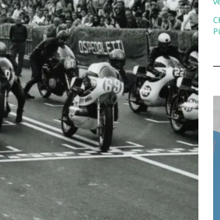
v
C
P