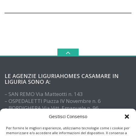
LE AGENZIE LIGURIAHOMES CASAMARE IN
LIGURIA SONO A:
– SAN REMO Via Matteotti n. 143
– OSPEDALETTI Piazza IV Novembre n. 6
– BORDIGHERA Via Vitt. Emanuele n. 96
– IMPERIA Piazza De Amicis n. 15
Gestisci Consenso
– SANTO STEFANO AL MARE Via Roma n. 41
– ALASSIO Via XX Settembre n. 61
Per fornire le migliori esperienze, utilizziamo tecnologie come i cookie per
memorizzare e/o accedere alle informazioni del dispositivo. Il consenso a