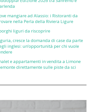
addoppia! Edizione 2026 tra Sanremo e
arlenda
ove mangiare ad Alassio: i Ristoranti da
rovare nella Perla della Riviera Ligure
 borghi liguri da riscoprire
iguria, cresce la domanda di case da parte
egli inglesi: un’opportunità per chi vuole
endere
halet e appartamenti in vendita a Limone
iemonte direttamente sulle piste da sci