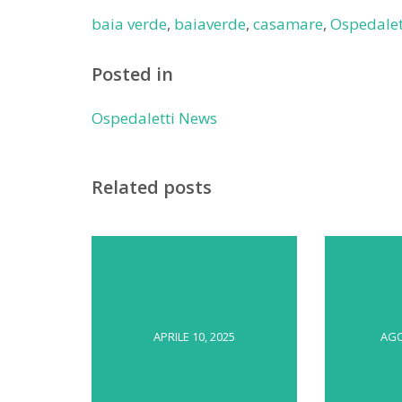
baia verde
,
baiaverde
,
casamare
,
Ospedalet
Posted in
Ospedaletti News
Related posts
APRILE 10, 2025
AGO