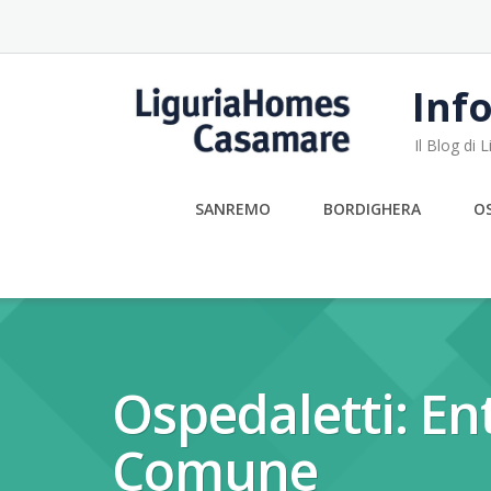
Skip
to
content
Info
Il Blog di
SANREMO
BORDIGHERA
O
Ospedaletti: En
Comune