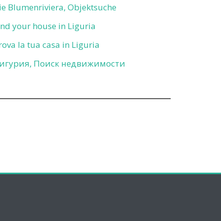
ie Blumenriviera, Objektsuche
ind your house in Liguria
rova la tua casa in Liguria
игурия, Поиск недвижимости