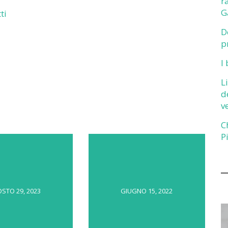
r
G
ti
D
p
I
L
d
v
C
P
STO 29, 2023
GIUGNO 15, 2022