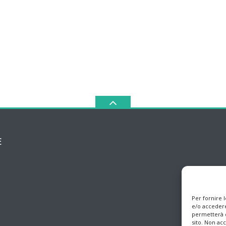
E
Per fornire 
e/o accedere
permetterà d
sito. Non ac