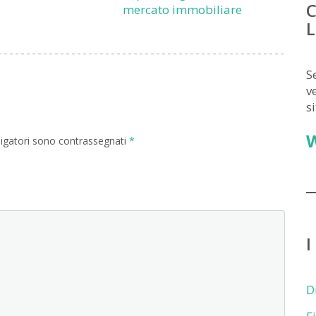
C
mercato immobiliare
L
S
v
s
ligatori sono contrassegnati
*
I
D