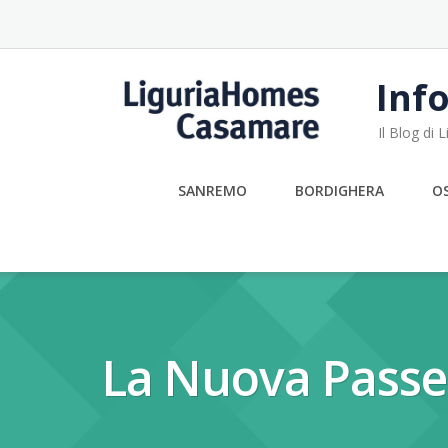
Skip
to
content
Info
Il Blog di
SANREMO
BORDIGHERA
O
La Nuova Passe