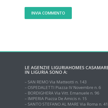
LE AGENZIE LIGURIAHOMES CASAMAR
IN LIGURIA SONO A:
– SAN REMO Via Matteotti n. 143
– OSPEDALETTI Piazza IV Novembre n. 6
– BORDIGHERA Via Vitt. Emanuele n. 96
– IMPERIA Piazza De Amicis n. 15
– SANTO STEFANO AL MARE Via Roma n. 41