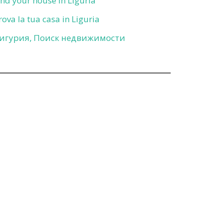
ind your house in Liguria
rova la tua casa in Liguria
игурия, Поиск недвижимости