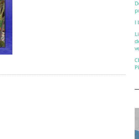
D
p
I
L
d
v
C
P