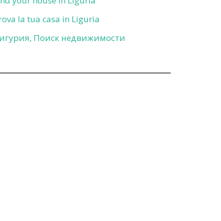
ind your house in Liguria
rova la tua casa in Liguria
игурия, Поиск недвижимости