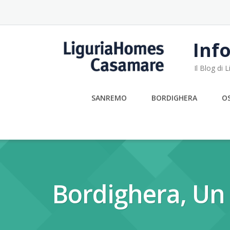
Skip
to
content
Info
Il Blog di
SANREMO
BORDIGHERA
O
Bordighera, Un 