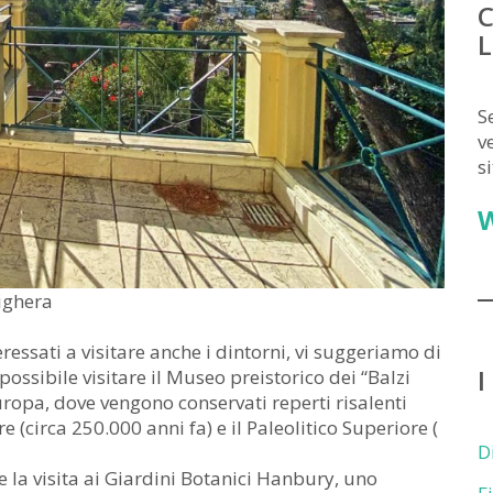
C
L
S
v
s
ighera
eressati a visitare anche i dintorni, vi suggeriamo di
I
ossibile visitare il Museo preistorico dei “Balzi
Europa, dove vengono conservati reperti risalenti
re (circa 250.000 anni fa) e il Paleolitico Superiore (
D
 la visita ai Giardini Botanici Hanbury, uno