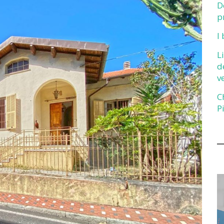
D
p
I
L
d
v
C
P