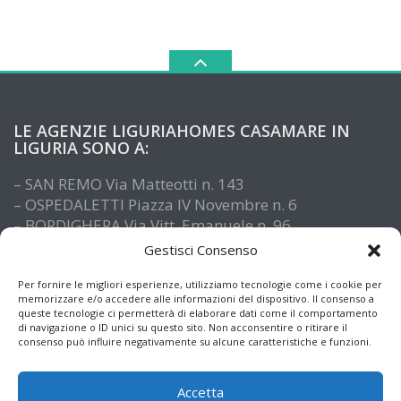
LE AGENZIE LIGURIAHOMES CASAMARE IN
LIGURIA SONO A:
– SAN REMO Via Matteotti n. 143
– OSPEDALETTI Piazza IV Novembre n. 6
– BORDIGHERA Via Vitt. Emanuele n. 96
– IMPERIA Piazza De Amicis n. 15
Gestisci Consenso
– SANTO STEFANO AL MARE Via Roma n. 41
– ALASSIO Via XX Settembre n. 61
Per fornire le migliori esperienze, utilizziamo tecnologie come i cookie per
memorizzare e/o accedere alle informazioni del dispositivo. Il consenso a
queste tecnologie ci permetterà di elaborare dati come il comportamento
di navigazione o ID unici su questo sito. Non acconsentire o ritirare il
consenso può influire negativamente su alcune caratteristiche e funzioni.
Accetta