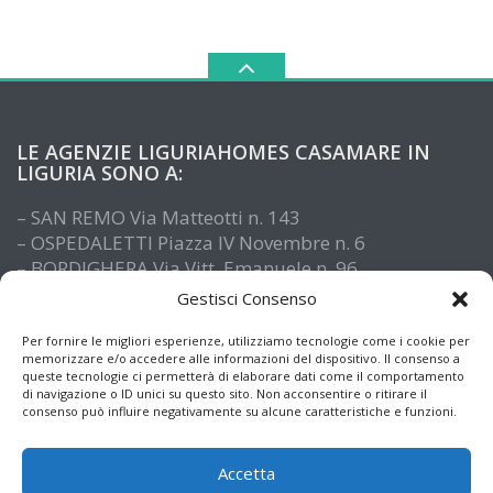
LE AGENZIE LIGURIAHOMES CASAMARE IN
LIGURIA SONO A:
– SAN REMO Via Matteotti n. 143
– OSPEDALETTI Piazza IV Novembre n. 6
– BORDIGHERA Via Vitt. Emanuele n. 96
– IMPERIA Piazza De Amicis n. 15
Gestisci Consenso
– SANTO STEFANO AL MARE Via Roma n. 41
– ALASSIO Via XX Settembre n. 61
Per fornire le migliori esperienze, utilizziamo tecnologie come i cookie per
memorizzare e/o accedere alle informazioni del dispositivo. Il consenso a
queste tecnologie ci permetterà di elaborare dati come il comportamento
di navigazione o ID unici su questo sito. Non acconsentire o ritirare il
consenso può influire negativamente su alcune caratteristiche e funzioni.
Accetta