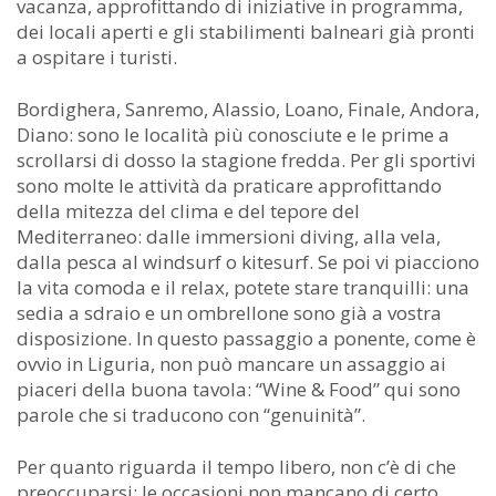
vacanza, approfittando di iniziative in programma,
dei locali aperti e gli stabilimenti balneari già pronti
a ospitare i turisti.
Bordighera, Sanremo, Alassio, Loano, Finale, Andora,
Diano: sono le località più conosciute e le prime a
scrollarsi di dosso la stagione fredda. Per gli sportivi
sono molte le attività da praticare approfittando
della mitezza del clima e del tepore del
Mediterraneo: dalle immersioni diving, alla vela,
dalla pesca al windsurf o kitesurf. Se poi vi piacciono
la vita comoda e il relax, potete stare tranquilli: una
sedia a sdraio e un ombrellone sono già a vostra
disposizione. In questo passaggio a ponente, come è
ovvio in Liguria, non può mancare un assaggio ai
piaceri della buona tavola: “Wine & Food” qui sono
parole che si traducono con “genuinità”.
Per quanto riguarda il tempo libero, non c’è di che
preoccuparsi: le occasioni non mancano di certo.