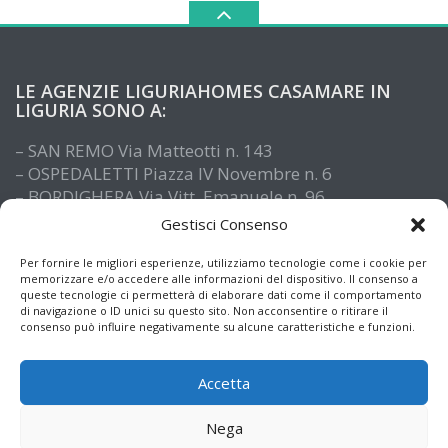
LE AGENZIE LIGURIAHOMES CASAMARE IN
LIGURIA SONO A:
– SAN REMO Via Matteotti n. 143
– OSPEDALETTI Piazza IV Novembre n. 6
– BORDIGHERA Via Vitt. Emanuele n. 96
– IMPERIA Piazza De Amicis n. 15
Gestisci Consenso
– SANTO STEFANO AL MARE Via Roma n. 41
– ALASSIO Via XX Settembre n. 61
Per fornire le migliori esperienze, utilizziamo tecnologie come i cookie per
memorizzare e/o accedere alle informazioni del dispositivo. Il consenso a
queste tecnologie ci permetterà di elaborare dati come il comportamento
di navigazione o ID unici su questo sito. Non acconsentire o ritirare il
consenso può influire negativamente su alcune caratteristiche e funzioni.
Accetta
Nega
© Copyright 2026
Informazioni immobiliari e notizie dalla Liguria