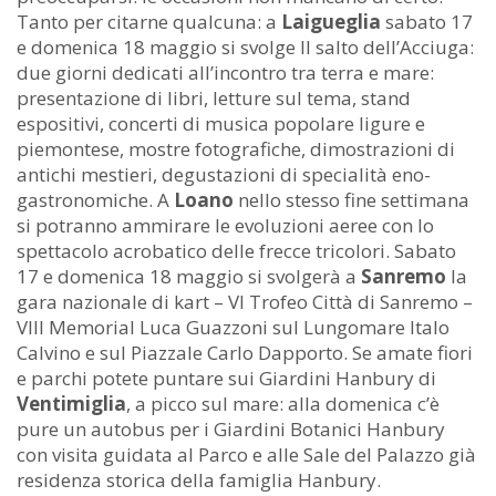
Tanto per citarne qualcuna: a
Laigueglia
sabato 17
e domenica 18 maggio si svolge Il salto dell’Acciuga:
due giorni dedicati all’incontro tra terra e mare:
presentazione di libri, letture sul tema, stand
espositivi, concerti di musica popolare ligure e
piemontese, mostre fotografiche, dimostrazioni di
antichi mestieri, degustazioni di specialità eno-
gastronomiche. A
Loano
nello stesso fine settimana
si potranno ammirare le evoluzioni aeree con lo
spettacolo acrobatico delle frecce tricolori. Sabato
17 e domenica 18 maggio si svolgerà a
Sanremo
la
gara nazionale di kart – VI Trofeo Città di Sanremo –
VIII Memorial Luca Guazzoni sul Lungomare Italo
Calvino e sul Piazzale Carlo Dapporto. Se amate fiori
e parchi potete puntare sui Giardini Hanbury di
Ventimiglia
, a picco sul mare: alla domenica c’è
pure un autobus per i Giardini Botanici Hanbury
con visita guidata al Parco e alle Sale del Palazzo già
residenza storica della famiglia Hanbury.