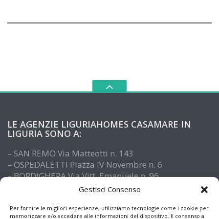
LE AGENZIE LIGURIAHOMES CASAMARE IN
LIGURIA SONO A:
– SAN REMO Via Matteotti n. 143
– OSPEDALETTI Piazza IV Novembre n. 6
– BORDIGHERA Via Vitt. Emanuele n. 96
– IMPERIA Piazza De Amicis n. 15
Gestisci Consenso
– SANTO STEFANO AL MARE Via Roma n. 41
– ALASSIO Via XX Settembre n. 61
Per fornire le migliori esperienze, utilizziamo tecnologie come i cookie per
memorizzare e/o accedere alle informazioni del dispositivo. Il consenso a