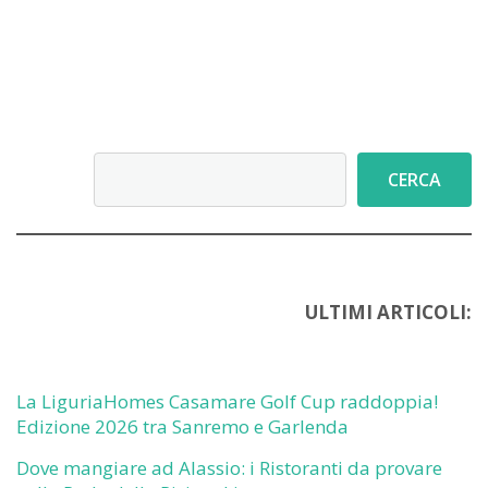
da
riscoprire
Cerca
CERCA
ULTIMI ARTICOLI:
La LiguriaHomes Casamare Golf Cup raddoppia!
Edizione 2026 tra Sanremo e Garlenda
Dove mangiare ad Alassio: i Ristoranti da provare