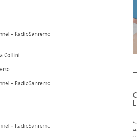
nnel – RadioSanremo
a Collini
erto
nnel – RadioSanremo
C
L
S
nnel – RadioSanremo
v
s