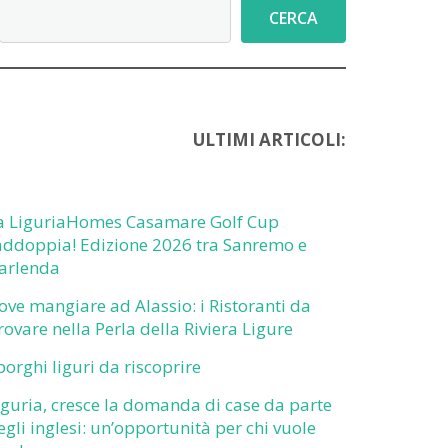
Cerca
CERCA
ULTIMI ARTICOLI:
a LiguriaHomes Casamare Golf Cup
addoppia! Edizione 2026 tra Sanremo e
arlenda
ove mangiare ad Alassio: i Ristoranti da
rovare nella Perla della Riviera Ligure
 borghi liguri da riscoprire
iguria, cresce la domanda di case da parte
egli inglesi: un’opportunità per chi vuole