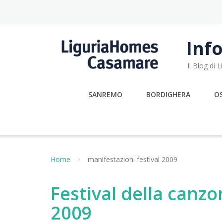
Skip
to
content
Info
Il Blog di
SANREMO
BORDIGHERA
O
Home
manifestazioni festival 2009
Festival della canz
2009