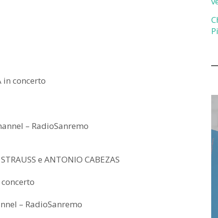
v
C
P
in concerto
hannel – RadioSanremo
n DJ STRAUSS e ANTONIO CABEZAS
concerto
nnel – RadioSanremo