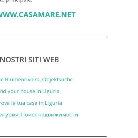
WWW.CASAMARE.NET
 NOSTRI SITI WEB
ie Blumenriviera, Objektsuche
ind your house in Liguria
rova la tua casa in Liguria
игурия, Поиск недвижимости