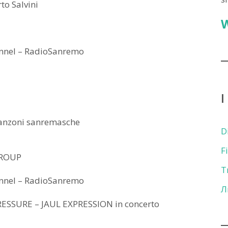
o Salvini
nnel – RadioSanremo
I
nzoni sanremasche
D
F
GROUP
T
nnel – RadioSanremo
Л
SSURE – JAUL EXPRESSION in concerto