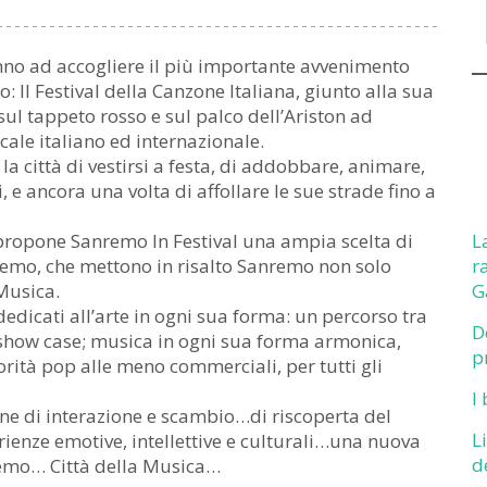
nno ad accogliere il più importante avvenimento
: Il Festival della Canzone Italiana, giunto alla sua
sul tappeto rosso e sul palco dell’Ariston ad
le italiano ed internazionale.
la città di vestirsi a festa, di addobbare, animare,
i, e ancora una volta di affollare le sue strade fino a
propone Sanremo In Festival una ampia scelta di
L
nremo, che mettono in risalto Sanremo non solo
r
Musica.
G
dedicati all’arte in ogni sua forma: un percorso tra
D
, show case; musica in ogni sua forma armonica,
p
norità pop alle meno commerciali, per tutti gli
I
ne di interazione e scambio…di riscoperta del
L
rienze emotive, intellettive e culturali…una nuova
d
remo… Città della Musica…