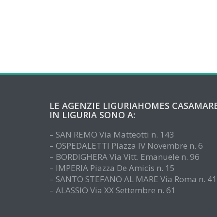
LE AGENZIE LIGURIAHOMES CASAMAR
IN LIGURIA SONO A:
– SAN REMO Via Matteotti n. 143
– OSPEDALETTI Piazza IV Novembre n. 6
– BORDIGHERA Via Vitt. Emanuele n. 96
– IMPERIA Piazza De Amicis n. 15
– SANTO STEFANO AL MARE Via Roma n. 41
– ALASSIO Via XX Settembre n. 61