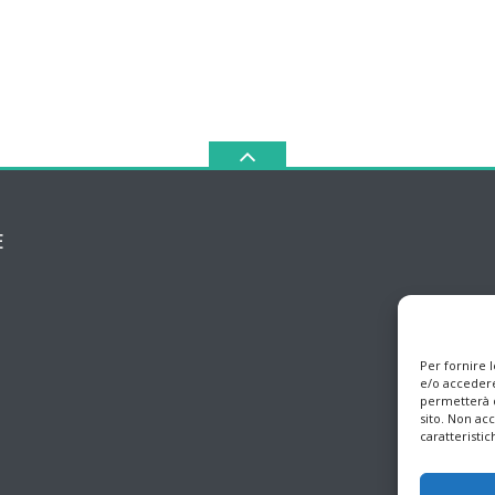
E
Per fornire 
e/o accedere
permetterà d
sito. Non ac
caratteristic