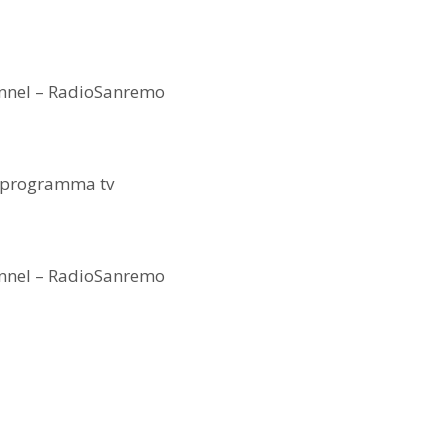
nnel – RadioSanremo
, programma tv
nnel – RadioSanremo