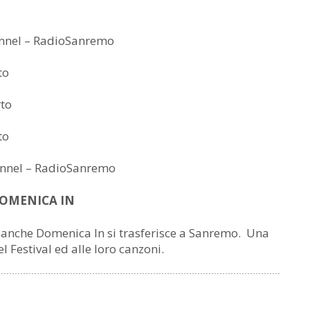
nnel – RadioSanremo
to
to
to
nnel – RadioSanremo
 DOMENICA IN
, anche Domenica In si trasferisce a Sanremo. Una
 Festival ed alle loro canzoni.