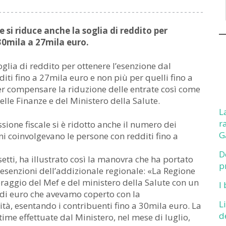
e si riduce anche la soglia di reddito per
30mila a 27mila euro.
glia di reddito per ottenere l’esenzione dal
iti fino a 27mila euro e non più per quelli fino a
er compensare la riduzione delle entrate così come
elle Finanze e del Ministero della Salute.
L
r
ssione fiscale si è ridotto anche il numero dei
G
oni coinvolgevano le persone con redditi fino a
D
etti, ha illustrato così la manovra che ha portato
p
 esenzioni dell’addizionale regionale: «La Regione
oraggio del Mef e del ministero della Salute con un
I
 di euro che avevamo coperto con la
L
alità, esentando i contribuenti fino a 30mila euro. La
d
me effettuate dal Ministero, nel mese di luglio,