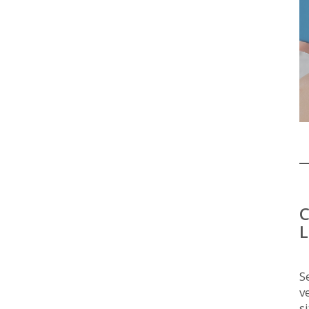
C
L
S
v
s