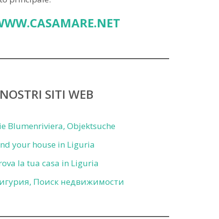
WWW.CASAMARE.NET
 NOSTRI SITI WEB
ie Blumenriviera, Objektsuche
ind your house in Liguria
rova la tua casa in Liguria
игурия, Поиск недвижимости