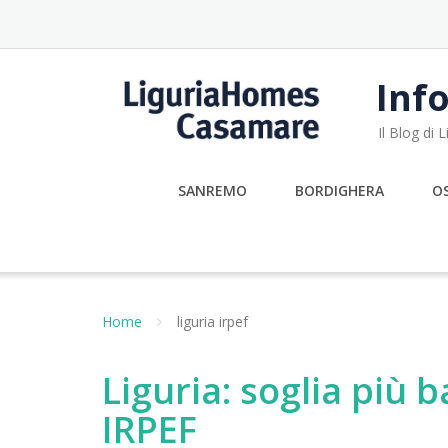
Skip
to
content
Info
Il Blog di
SANREMO
BORDIGHERA
O
Home
liguria irpef
Liguria: soglia più 
IRPEF