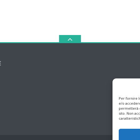
E
Per fornire 
e/o accedere
permetterà d
sito. Non ac
caratteristic