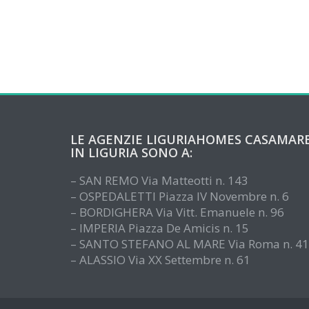
LE AGENZIE LIGURIAHOMES CASAMAR
IN LIGURIA SONO A:
– SAN REMO Via Matteotti n. 143
– OSPEDALETTI Piazza IV Novembre n. 6
– BORDIGHERA Via Vitt. Emanuele n. 96
– IMPERIA Piazza De Amicis n. 15
– SANTO STEFANO AL MARE Via Roma n. 41
– ALASSIO Via XX Settembre n. 61