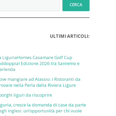
Cerca
CERCA
ULTIMI ARTICOLI:
a LiguriaHomes Casamare Golf Cup
addoppia! Edizione 2026 tra Sanremo e
arlenda
ove mangiare ad Alassio: i Ristoranti da
rovare nella Perla della Riviera Ligure
 borghi liguri da riscoprire
iguria, cresce la domanda di case da parte
egli inglesi: un’opportunità per chi vuole