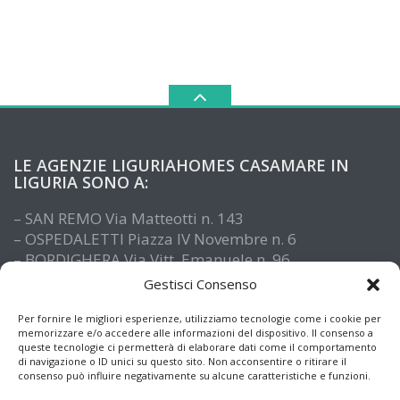
LE AGENZIE LIGURIAHOMES CASAMARE IN
LIGURIA SONO A:
– SAN REMO Via Matteotti n. 143
– OSPEDALETTI Piazza IV Novembre n. 6
– BORDIGHERA Via Vitt. Emanuele n. 96
– IMPERIA Piazza De Amicis n. 15
Gestisci Consenso
– SANTO STEFANO AL MARE Via Roma n. 41
– ALASSIO Via XX Settembre n. 61
Per fornire le migliori esperienze, utilizziamo tecnologie come i cookie per
memorizzare e/o accedere alle informazioni del dispositivo. Il consenso a
queste tecnologie ci permetterà di elaborare dati come il comportamento
di navigazione o ID unici su questo sito. Non acconsentire o ritirare il
consenso può influire negativamente su alcune caratteristiche e funzioni.