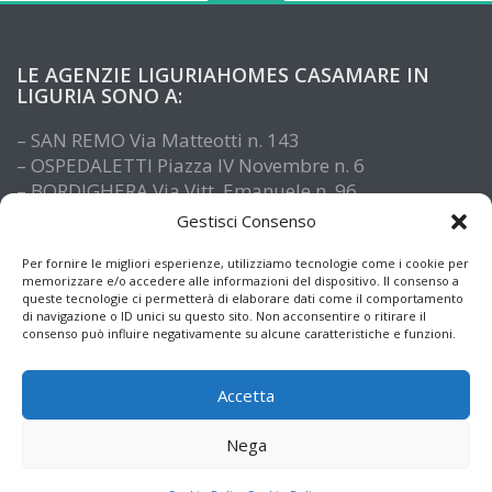
LE AGENZIE LIGURIAHOMES CASAMARE IN
LIGURIA SONO A:
– SAN REMO Via Matteotti n. 143
– OSPEDALETTI Piazza IV Novembre n. 6
– BORDIGHERA Via Vitt. Emanuele n. 96
– IMPERIA Piazza De Amicis n. 15
Gestisci Consenso
– SANTO STEFANO AL MARE Via Roma n. 41
– ALASSIO Via XX Settembre n. 61
Per fornire le migliori esperienze, utilizziamo tecnologie come i cookie per
memorizzare e/o accedere alle informazioni del dispositivo. Il consenso a
queste tecnologie ci permetterà di elaborare dati come il comportamento
di navigazione o ID unici su questo sito. Non acconsentire o ritirare il
consenso può influire negativamente su alcune caratteristiche e funzioni.
Accetta
Nega
© Copyright 2026
Informazioni immobiliari e notizie dalla Liguria
• Designed by
MotoPress
• Proudly Powered by
WordPress