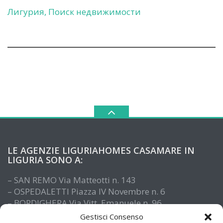
Лигурия, Поиск недвижимости
LE AGENZIE LIGURIAHOMES CASAMARE IN
LIGURIA SONO A:
– SAN REMO Via Matteotti n. 143
– OSPEDALETTI Piazza IV Novembre n. 6
– BORDIGHERA Via Vitt. Emanuele n. 96
– IMPERIA Piazza De Amicis n. 15
Gestisci Consenso