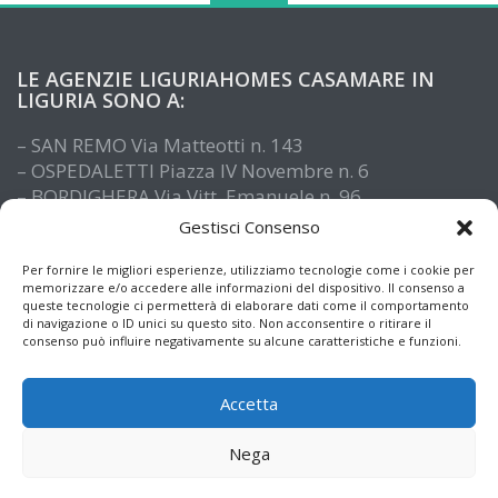
LE AGENZIE LIGURIAHOMES CASAMARE IN
LIGURIA SONO A:
– SAN REMO Via Matteotti n. 143
– OSPEDALETTI Piazza IV Novembre n. 6
– BORDIGHERA Via Vitt. Emanuele n. 96
– IMPERIA Piazza De Amicis n. 15
Gestisci Consenso
– SANTO STEFANO AL MARE Via Roma n. 41
– ALASSIO Via XX Settembre n. 61
Per fornire le migliori esperienze, utilizziamo tecnologie come i cookie per
memorizzare e/o accedere alle informazioni del dispositivo. Il consenso a
queste tecnologie ci permetterà di elaborare dati come il comportamento
di navigazione o ID unici su questo sito. Non acconsentire o ritirare il
consenso può influire negativamente su alcune caratteristiche e funzioni.
Accetta
Nega
© Copyright 2026
Informazioni immobiliari e notizie dalla Liguria
• Designed by
MotoPress
• Proudly Powered by
WordPress