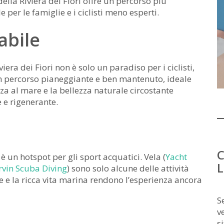
 della Riviera dei Fiori offre un percorso più
 per le famiglie e i ciclisti meno esperti.
abile
iera dei Fiori non è solo un paradiso per i ciclisti,
un percorso pianeggiante e ben mantenuto, ideale
za al mare e la bellezza naturale circostante
 e rigenerante.
C
è un hotspot per gli sport acquatici. Vela (
Yacht
L
vin Scuba Diving
) sono solo alcune delle attività
ne e la ricca vita marina rendono l’esperienza ancora
S
v
s