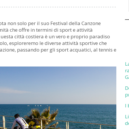
nota non solo per il suo Festival della Canzone
à che offre in termini di sport e attività
questa città costiera è un vero e proprio paradiso
colo, esploreremo le diverse attività sportive che
azione, passando per gli sport acquatici, al tennis e
L
r
G
D
p
I
L
d