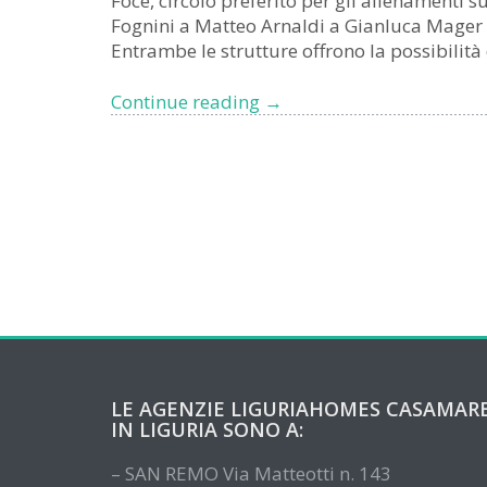
Foce, circolo preferito per gli allenamenti su
Fognini a Matteo Arnaldi a Gianluca Mager 
Entrambe le strutture offrono la possibilità 
Sport
Continue reading
→
e
Attività
Ricreative
a
Sanremo:
Un
Paradiso
per
gli
Amanti
dello
star
LE AGENZIE LIGURIAHOMES CASAMAR
bene
IN LIGURIA SONO A:
– SAN REMO Via Matteotti n. 143