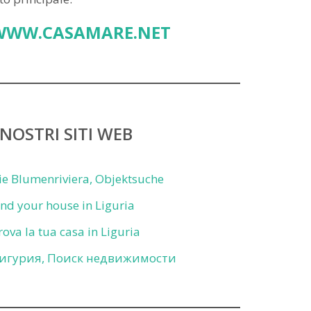
WWW.CASAMARE.NET
 NOSTRI SITI WEB
ie Blumenriviera, Objektsuche
ind your house in Liguria
rova la tua casa in Liguria
игурия, Поиск недвижимости