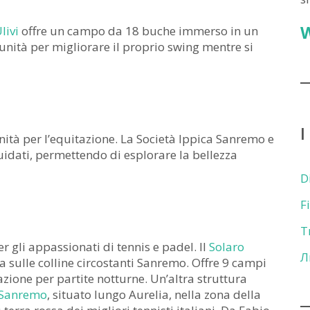
livi
offre un campo da 18 buche immerso in un
nità per migliorare il proprio swing mentre si
I
nità per l’equitazione. La Società Ippica Sanremo e
uidati, permettendo di esplorare la bellezza
D
F
T
 gli appassionati di tennis e padel. Il
Solaro
Л
 sulle colline circostanti Sanremo. Offre 9 campi
azione per partite notturne. Un’altra struttura
 Sanremo
, situato lungo Aurelia, nella zona della