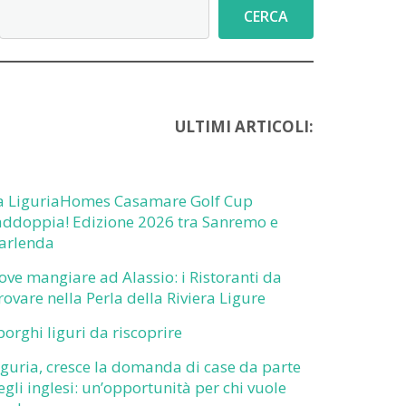
Cerca
CERCA
ULTIMI ARTICOLI:
a LiguriaHomes Casamare Golf Cup
addoppia! Edizione 2026 tra Sanremo e
arlenda
ove mangiare ad Alassio: i Ristoranti da
rovare nella Perla della Riviera Ligure
 borghi liguri da riscoprire
iguria, cresce la domanda di case da parte
egli inglesi: un’opportunità per chi vuole