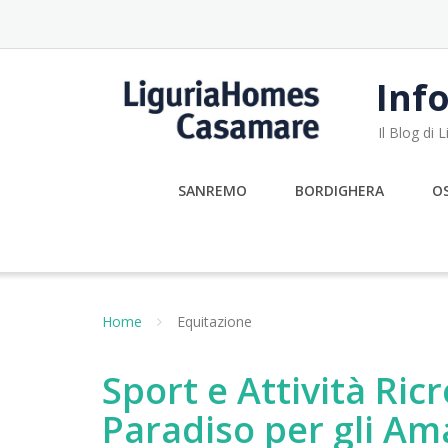
Skip
to
content
Info
Il Blog di
SANREMO
BORDIGHERA
O
Home
Equitazione
Sport e Attività Ri
Paradiso per gli Am