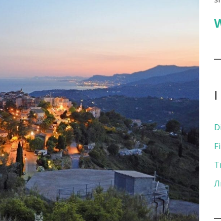
I
D
F
T
Л