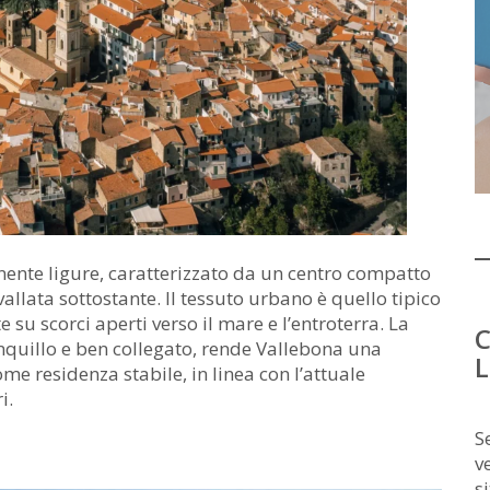
nente ligure, caratterizzato da un centro compatto
allata sottostante. Il tessuto urbano è quello tipico
e su scorci aperti verso il mare e l’entroterra. La
C
anquillo e ben collegato, rende Vallebona una
L
me residenza stabile, in linea con l’attuale
i.
S
v
s