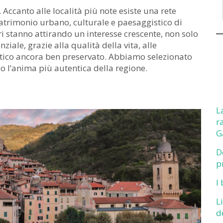
. Accanto alle località più note esiste una rete
patrimonio urbano, culturale e paesaggistico di
ri stanno attirando un interesse crescente, non solo
ziale, grazie alla qualità della vita, alle
tico ancora ben preservato. Abbiamo selezionato
o l’anima più autentica della regione.
L
r
G
D
p
I
L
d