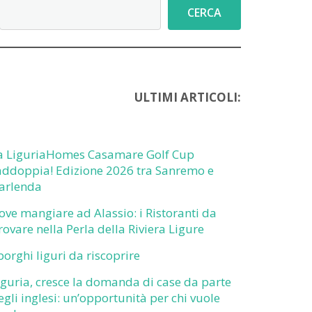
Cerca
CERCA
ULTIMI ARTICOLI:
a LiguriaHomes Casamare Golf Cup
addoppia! Edizione 2026 tra Sanremo e
arlenda
ove mangiare ad Alassio: i Ristoranti da
rovare nella Perla della Riviera Ligure
 borghi liguri da riscoprire
iguria, cresce la domanda di case da parte
egli inglesi: un’opportunità per chi vuole