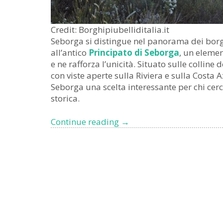
Credit: Borghipiubelliditalia.it
Seborga si distingue nel panorama dei borghi
all’antico
Principato di Seborga
, un elemen
e ne rafforza l’unicità. Situato sulle collin
con viste aperte sulla Riviera e sulla Costa
Seborga una scelta interessante per chi cerc
storica.
I
Continue reading
→
borghi
liguri
da
riscoprire