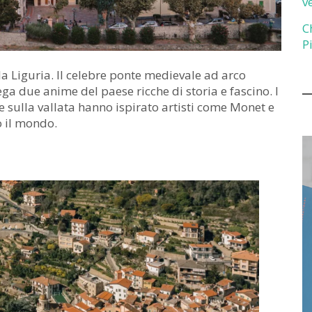
v
C
P
la Liguria. Il celebre ponte medievale ad arco
ega due anime del paese ricche di storia e fascino. I
rte sulla vallata hanno ispirato artisti come Monet e
o il mondo.