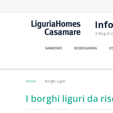
Skip
to
content
Info
Il Blog di
SANREMO
BORDIGHERA
O
Home
Borghi Liguri
I borghi liguri da ri