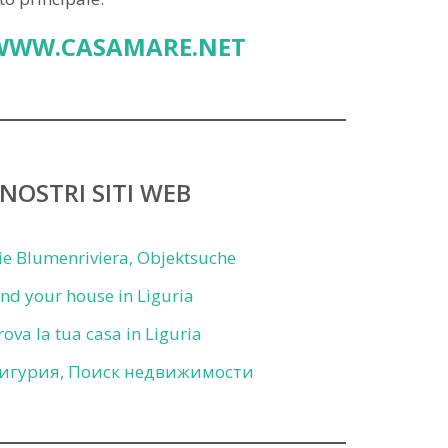
WWW.CASAMARE.NET
 NOSTRI SITI WEB
ie Blumenriviera, Objektsuche
ind your house in Liguria
rova la tua casa in Liguria
игурия, Поиск недвижимости