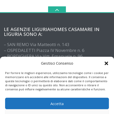
LE AGENZIE LIGURIAHOMES CASAMARE IN
LIGURIA SONO A:
– SAN REMO Via Matteotti n. 143
– OSPEDALETTI Piazza IV Novembre n. 6
– BORDIGHERA Via Vitt. Emanuele n. 96
– IMPERIA Piazza De Amicis n. 15
Gestisci Consenso
– SANTO STEFANO AL MARE Via Roma n. 41
– ALASSIO Via XX Settembre n. 61
Per fornire le migliori esperienze, utilizziamo tecnologie come i cookie per
memorizzare e/o accedere alle informazioni del dispositivo. Il consenso a
queste tecnologie ci permetterà di elaborare dati come il comportamento
di navigazione o ID unici su questo sito. Non acconsentire o ritirare il
consenso può influire negativamente su alcune caratteristiche e funzioni.
Accetta