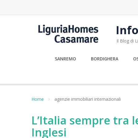
Skip
to
content
Info
Il Blog di
SANREMO
BORDIGHERA
O
Home
agenzie immobiliari internazionali
L’Italia sempre tra 
Inglesi