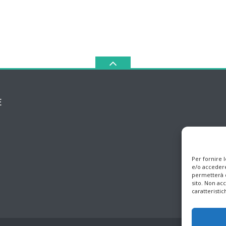
E
Per fornire 
e/o accedere
permetterà d
sito. Non ac
caratteristic