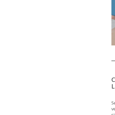
C
L
S
v
s