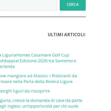
Cerca
CERCA
ULTIMI ARTICOLI:
a LiguriaHomes Casamare Golf Cup
addoppia! Edizione 2026 tra Sanremo e
arlenda
ove mangiare ad Alassio: i Ristoranti da
rovare nella Perla della Riviera Ligure
 borghi liguri da riscoprire
iguria, cresce la domanda di case da parte
egli inglesi: un’opportunità per chi vuole