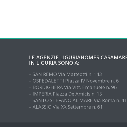
LE AGENZIE LIGURIAHOMES CASAMAR
IN LIGURIA SONO A:
– SAN REMO Via Matteotti n. 143
– OSPEDALETTI Piazza IV Novembre n. 6
– BORDIGHERA Via Vitt. Emanuele n. 96
– IMPERIA Piazza De Amicis n. 15
– SANTO STEFANO AL MARE Via Roma n. 41
– ALASSIO Via XX Settembre n. 61