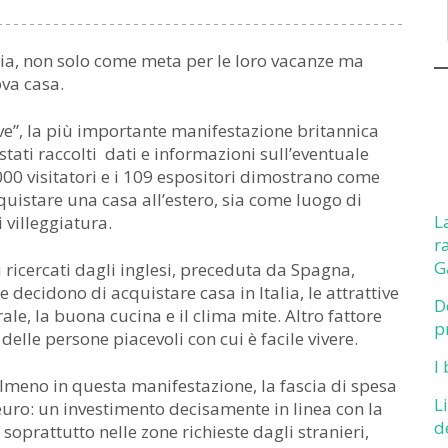
alia, non solo come meta per le loro vacanze ma
ova casa.
ive”, la più importante manifestazione britannica
tati raccolti dati e informazioni sull’eventuale
.000 visitatori e i 109 espositori dimostrano come
quistare una casa all’estero, sia come luogo di
L
 villeggiatura.
r
G
iù ricercati dagli inglesi, preceduta da Spagna,
e decidono di acquistare casa in Italia, le attrattive
D
rale, la buona cucina e il clima mite. Altro fattore
p
 delle persone piacevoli con cui è facile vivere.
I
almeno in questa manifestazione, la fascia di spesa
L
euro: un investimento decisamente in linea con la
d
, soprattutto nelle zone richieste dagli stranieri,