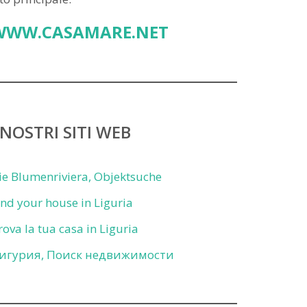
WWW.CASAMARE.NET
 NOSTRI SITI WEB
ie Blumenriviera, Objektsuche
ind your house in Liguria
rova la tua casa in Liguria
игурия, Поиск недвижимости