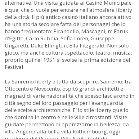
alternative. Una visita guidata al Casinò Municipale
è quel che ci vuole per entrare nell’atmosfera liberty
della città. Il più antico casinò italiano ancora attivo
ha una storia secolare fatta dei personaggi che lo
hanno frequentato: Pirandello, Mascagni, re Faruk
d’Egitto, Carlo Rubbia, Sofia Loren, Giuseppe
Ungaretti, Duke Ellington, Ella Fitzgerald. Non solo
gioco, ma anche cultura , spettacolo, teatro, musica:
proprio qui nel 1951 si svolse la prima edizione del
Festival.
La Sanremo liberty è tutta da scoprire. Sanremo, tra
Ottocento e Novecento, ospitò grandi architetti e
magnati di varie nazionalità che spesso lasciarono in
città segno del loro passaggio per l’avanguardia
delle scelte architettoniche. E’ lo stile liberty quello
che domina in centro e nelle ville circostanti. Visite
guidate permettono di apprezzarne la bellezza: da
villa Angerer alla bella villa Rothembourg, oggi
residenza del Vescovo; Villa Santa Clotilde,