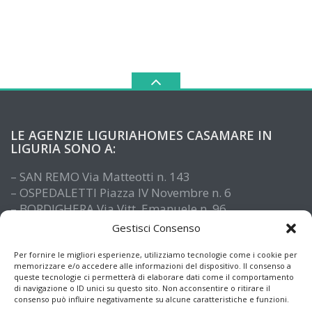
LE AGENZIE LIGURIAHOMES CASAMARE IN
LIGURIA SONO A:
– SAN REMO Via Matteotti n. 143
– OSPEDALETTI Piazza IV Novembre n. 6
– BORDIGHERA Via Vitt. Emanuele n. 96
– IMPERIA Piazza De Amicis n. 15
Gestisci Consenso
– SANTO STEFANO AL MARE Via Roma n. 41
– ALASSIO Via XX Settembre n. 61
Per fornire le migliori esperienze, utilizziamo tecnologie come i cookie per
memorizzare e/o accedere alle informazioni del dispositivo. Il consenso a
queste tecnologie ci permetterà di elaborare dati come il comportamento
di navigazione o ID unici su questo sito. Non acconsentire o ritirare il
consenso può influire negativamente su alcune caratteristiche e funzioni.