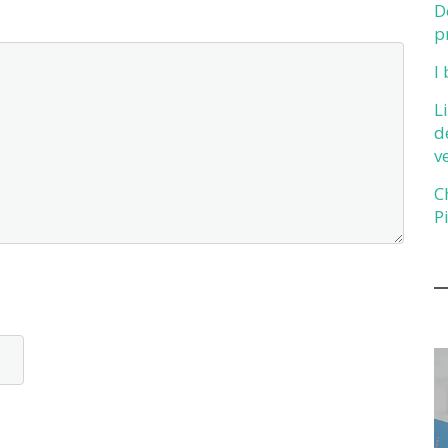
D
p
I
L
d
v
C
P