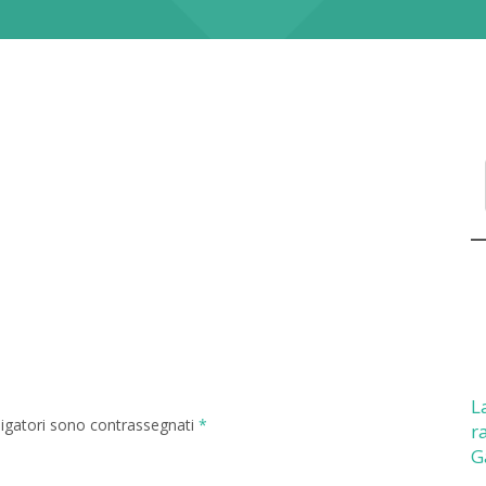
L
ligatori sono contrassegnati
*
r
G