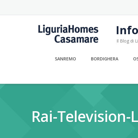
Skip
to
content
Info
Il Blog di
SANREMO
BORDIGHERA
O
Rai-Television-L