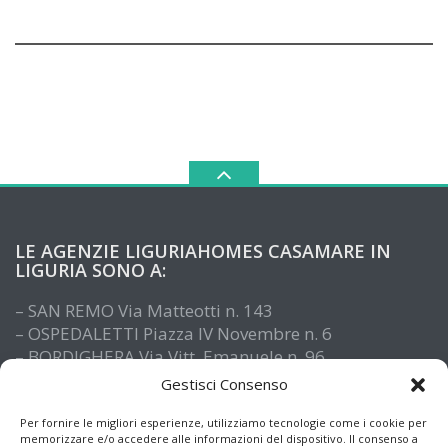
LE AGENZIE LIGURIAHOMES CASAMARE IN
LIGURIA SONO A:
– SAN REMO Via Matteotti n. 143
– OSPEDALETTI Piazza IV Novembre n. 6
– BORDIGHERA Via Vitt. Emanuele n. 96
– IMPERIA Piazza De Amicis n. 15
Gestisci Consenso
– SANTO STEFANO AL MARE Via Roma n. 41
– ALASSIO Via XX Settembre n. 61
Per fornire le migliori esperienze, utilizziamo tecnologie come i cookie per
memorizzare e/o accedere alle informazioni del dispositivo. Il consenso a