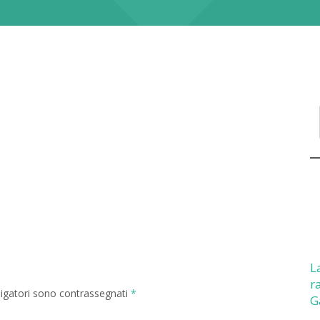
L
r
ligatori sono contrassegnati
*
G