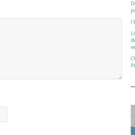
D
p
I
L
d
v
C
P