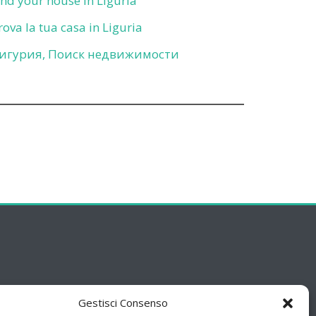
ind your house in Liguria
rova la tua casa in Liguria
игурия, Поиск недвижимости
Gestisci Consenso