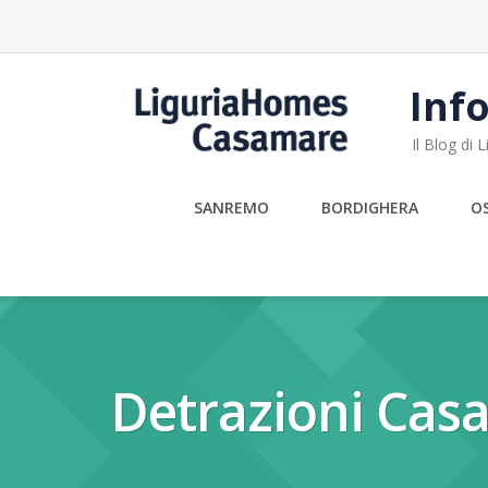
Skip
to
content
Info
Il Blog di
SANREMO
BORDIGHERA
O
Detrazioni Cas