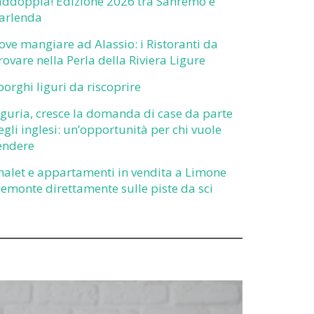
addoppia! Edizione 2026 tra Sanremo e
arlenda
ove mangiare ad Alassio: i Ristoranti da
rovare nella Perla della Riviera Ligure
 borghi liguri da riscoprire
iguria, cresce la domanda di case da parte
egli inglesi: un’opportunità per chi vuole
endere
halet e appartamenti in vendita a Limone
iemonte direttamente sulle piste da sci