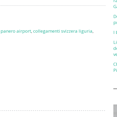
r
G
D
p
 panero airport
,
collegamenti svizzera liguria
,
I
L
d
v
C
P