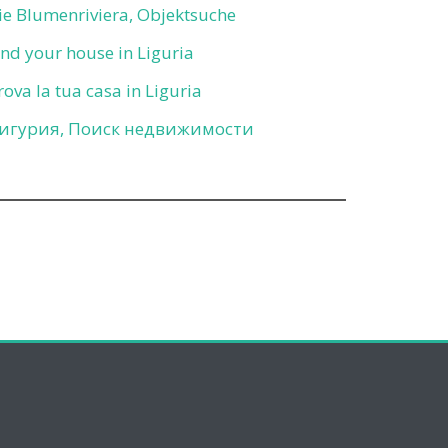
ie Blumenriviera, Objektsuche
ind your house in Liguria
rova la tua casa in Liguria
игурия, Поиск недвижимости