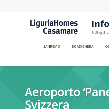
Skip
to
content
Info
Il Blog di
SANREMO
BORDIGHERA
O
Aeroporto ‘Pane
Svizzera