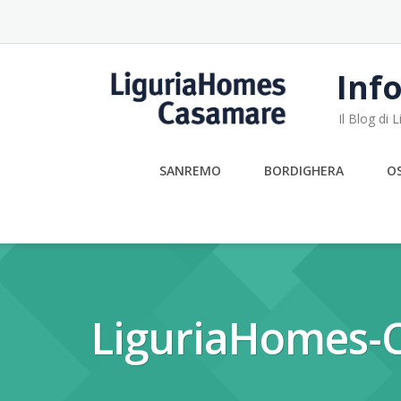
Skip
to
content
Info
Il Blog di
SANREMO
BORDIGHERA
O
LiguriaHomes-