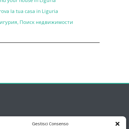
ind your house in Liguria
rova la tua casa in Liguria
игурия, Поиск недвижимости
Gestisci Consenso