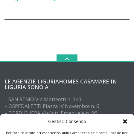
LE AGENZIE LIGURIAHOMES CASAMARE IN
LIGURIA SONO A:
– SAN REMO Via Matteotti n. 143
– OSPEDALETTI Piazza IV Novembre n. 6
– BORDIGHERA Via Vitt. Emanuele n. 96
– IMPERIA Piazza De Amicis n. 15
Gestisci Consenso
– SANTO STEFANO AL MARE Via Roma n. 41
– ALASSIO Via XX Settembre n. 61
Per fornire le migliori esperienze, utilizziamo tecnologie come i cookie per