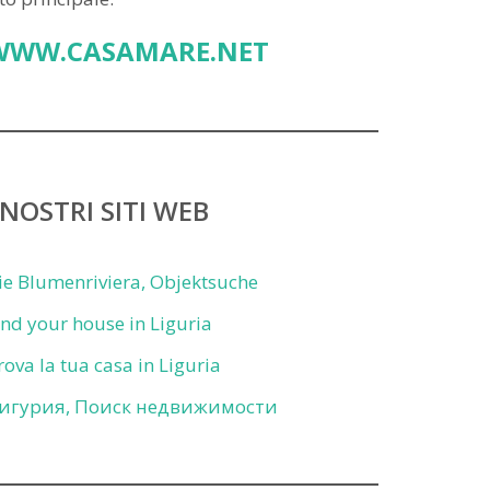
WWW.CASAMARE.NET
 NOSTRI SITI WEB
ie Blumenriviera, Objektsuche
ind your house in Liguria
rova la tua casa in Liguria
игурия, Поиск недвижимости