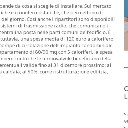
ipende da cosa si sceglie di installare. Sul mercato
atiche e cronotermostatiche, che permettono di
del giorno. Così anche i ripartitori sono disponibili
i sistemi di trasmissione radio, che comunicano i
centralina posta nelle parti comuni dell’edificio. È
 tuttavia, una spesa media di 120 euro a calorifero,
pompe di circolazione dell’impianto condominiale
appartamento di 80/90 mq con 5 caloriferi, la spesa
, tenere conto che le termovalvole beneficiano della
percentuali valide fino al 31 dicembre prossimo: al
a caldaia; al 50%, come ristrutturazione edilizia,
C
L
S
v
s