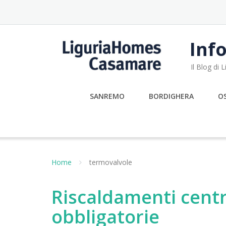
Skip
to
content
Info
Il Blog di
SANREMO
BORDIGHERA
O
Home
termovalvole
Riscaldamenti centr
obbligatorie