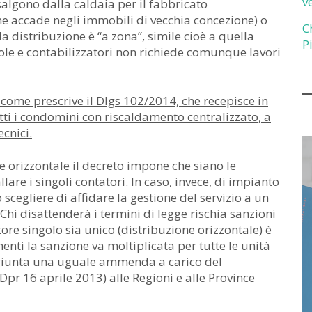
v
salgono dalla caldaia per il fabbricato
e accade negli immobili di vecchia concezione) o
C
 la distribuzione è “a zona”, simile cioè a quella
P
alvole e contabilizzatori non richiede comunque lavori
come prescrive il Dlgs 102/2014, che recepisce in
utti i condomini con riscaldamento centralizzato, a
cnici.
ne orizzontale il decreto impone che siano le
lare i singoli contatori. In caso, invece, di impianto
ò scegliere di affidare la gestione del servizio a un
Chi disattenderà i termini di legge rischia sanzioni
tore singolo sia unico (distribuzione orizzontale) è
menti la sanzione va moltiplicata per tutte le unità
ggiunta una uguale ammenda a carico del
Dpr 16 aprile 2013) alle Regioni e alle Province