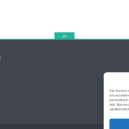
E
Per fornire 
e/o accedere
permetterà d
sito. Non ac
caratteristic