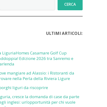
Cerca
CERCA
ULTIMI ARTICOLI:
a LiguriaHomes Casamare Golf Cup
addoppia! Edizione 2026 tra Sanremo e
arlenda
ove mangiare ad Alassio: i Ristoranti da
rovare nella Perla della Riviera Ligure
 borghi liguri da riscoprire
iguria, cresce la domanda di case da parte
egli inglesi: un’opportunità per chi vuole