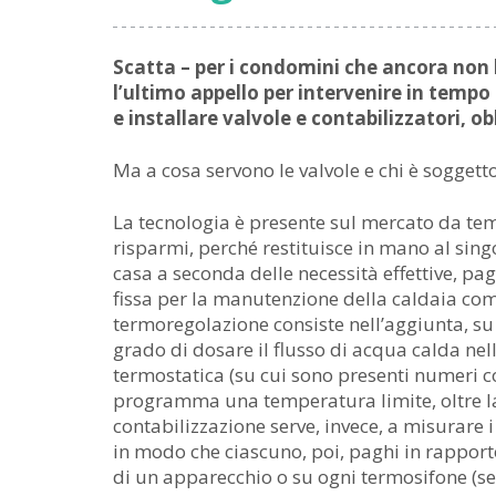
Scatta – per i condomini che ancora non
l’ultimo appello per intervenire in tempo u
e installare valvole e contabilizzatori, o
Ma a cosa servono le valvole e chi è soggetto
La tecnologia è presente sul mercato da tem
risparmi, perché restituisce in mano al singol
casa a seconda delle necessità effettive, p
fissa per la manutenzione della caldaia comu
termoregolazione consiste nell’aggiunta, su o
grado di dosare il flusso di acqua calda nel
termostatica (su cui sono presenti numeri co
programma una temperatura limite, oltre la
contabilizzazione serve, invece, a misurare 
in modo che ciascuno, poi, paghi in rapporto 
di un apparecchio o su ogni termosifone (se