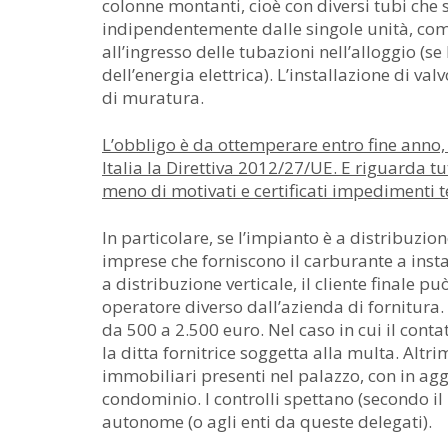
colonne montanti, cioè con diversi tubi che 
indipendentemente dalle singole unità, com
all’ingresso delle tubazioni nell’alloggio (se
dell’energia elettrica). L’installazione di v
di muratura.
L’obbligo è da ottemperare entro fine anno, 
Italia la Direttiva 2012/27/UE. E riguarda t
meno di motivati e certificati impedimenti te
In particolare, se l’impianto è a distribuzio
imprese che forniscono il carburante a instal
a distribuzione verticale, il cliente finale pu
operatore diverso dall’azienda di fornitura. 
da 500 a 2.500 euro. Nel caso in cui il conta
la ditta fornitrice soggetta alla multa. Altri
immobiliari presenti nel palazzo, con in a
condominio. I controlli spettano (secondo il 
autonome (o agli enti da queste delegati).