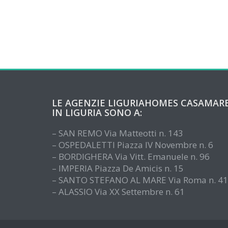
LE AGENZIE LIGURIAHOMES CASAMAR
IN LIGURIA SONO A:
– SAN REMO Via Matteotti n. 143
– OSPEDALETTI Piazza IV Novembre n. 6
– BORDIGHERA Via Vitt. Emanuele n. 96
– IMPERIA Piazza De Amicis n. 15
– SANTO STEFANO AL MARE Via Roma n. 41
– ALASSIO Via XX Settembre n. 61