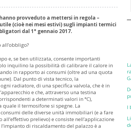
 hanno provveduto a mettersi in regola –
tile (cioè nei mesi estivi) sugli impianti termici
bbligatori dal 1° gennaio 2017.
 all’obbligo?
po e, se ben utilizzata, consente importanti
L
o inquilino la possibilità di calibrare il calore in
r
agando in rapporto ai consumi (oltre ad una quota
G
ne). Dal punto di vista tecnico, la
gni radiatore, di una specifica valvola, che è in
D
l’apparecchio e che, attraverso una testina
p
rrispondenti a determinati valori in °C),
 quale il termosifone si spegne. La
I
i consumi delle diverse unità immobiliari (e a fare
L
all’effettivo prelievo) e consiste nell’applicazione
d
 l’impianto di riscaldamento del palazzo è a