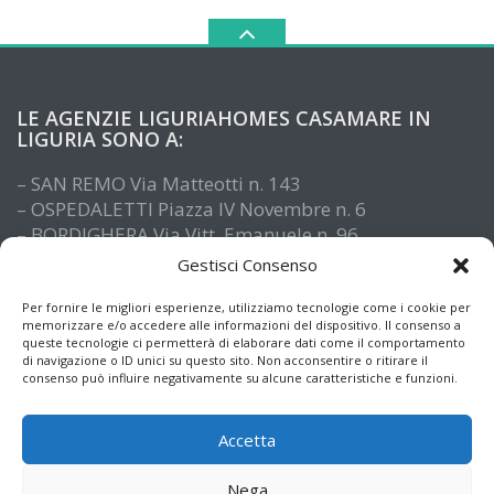
LE AGENZIE LIGURIAHOMES CASAMARE IN
LIGURIA SONO A:
– SAN REMO Via Matteotti n. 143
– OSPEDALETTI Piazza IV Novembre n. 6
– BORDIGHERA Via Vitt. Emanuele n. 96
– IMPERIA Piazza De Amicis n. 15
Gestisci Consenso
– SANTO STEFANO AL MARE Via Roma n. 41
– ALASSIO Via XX Settembre n. 61
Per fornire le migliori esperienze, utilizziamo tecnologie come i cookie per
memorizzare e/o accedere alle informazioni del dispositivo. Il consenso a
queste tecnologie ci permetterà di elaborare dati come il comportamento
di navigazione o ID unici su questo sito. Non acconsentire o ritirare il
consenso può influire negativamente su alcune caratteristiche e funzioni.
Accetta
Nega