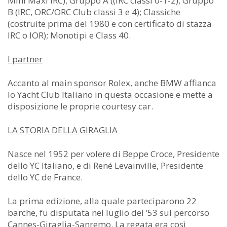
Mini Maxi IRC); Gruppo A ((IRC classi 0-1-2); Gruppo
B (IRC, ORC/ORC Club classi 3 e 4); Classiche
(costruite prima del 1980 e con certificato di stazza
IRC o IOR); Monotipi e Class 40.
I partner
Accanto al main sponsor Rolex, anche BMW affianca
lo Yacht Club Italiano in questa occasione e mette a
disposizione le proprie courtesy car.
LA STORIA DELLA GIRAGLIA
Nasce nel 1952 per volere di Beppe Croce, Presidente
dello YC Italiano, e di René Levainville, Presidente
dello YC de France.
La prima edizione, alla quale parteciparono 22
barche, fu disputata nel luglio del ’53 sul percorso
Cannes-Giraglia-Sanremo. La regata era così