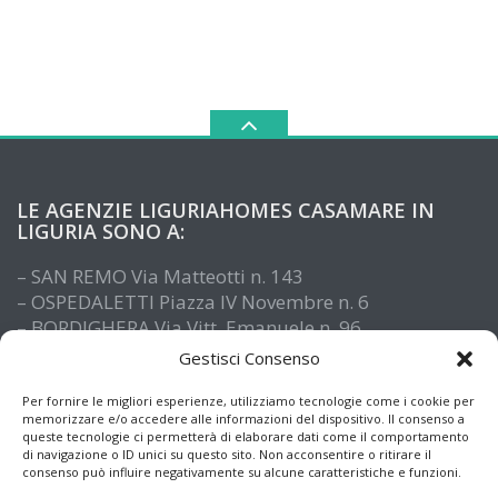
LE AGENZIE LIGURIAHOMES CASAMARE IN
LIGURIA SONO A:
– SAN REMO Via Matteotti n. 143
– OSPEDALETTI Piazza IV Novembre n. 6
– BORDIGHERA Via Vitt. Emanuele n. 96
– IMPERIA Piazza De Amicis n. 15
Gestisci Consenso
– SANTO STEFANO AL MARE Via Roma n. 41
– ALASSIO Via XX Settembre n. 61
Per fornire le migliori esperienze, utilizziamo tecnologie come i cookie per
memorizzare e/o accedere alle informazioni del dispositivo. Il consenso a
queste tecnologie ci permetterà di elaborare dati come il comportamento
di navigazione o ID unici su questo sito. Non acconsentire o ritirare il
consenso può influire negativamente su alcune caratteristiche e funzioni.