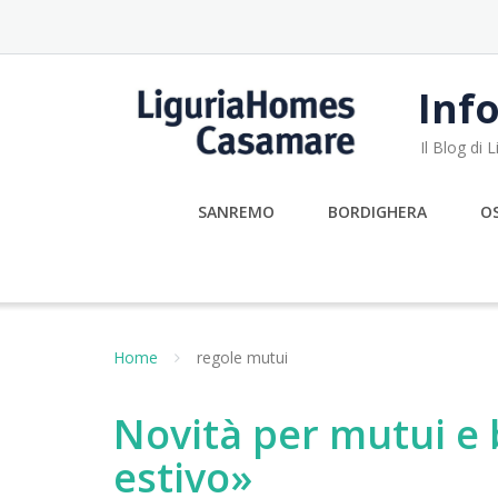
Skip
to
content
Info
Il Blog di
SANREMO
BORDIGHERA
O
Home
regole mutui
Novità per mutui e
estivo»