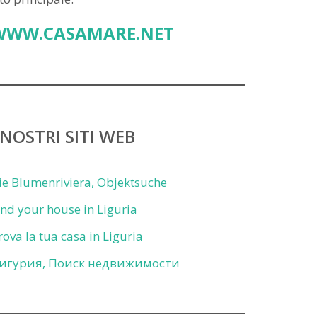
WWW.CASAMARE.NET
 NOSTRI SITI WEB
ie Blumenriviera, Objektsuche
ind your house in Liguria
rova la tua casa in Liguria
игурия, Поиск недвижимости