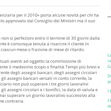
anziaria per il 2010» porta alcune novità per chi ha
ato approvato dal Consiglio dei Ministri ma il suo
non si perfezioni entro il termine di 30 giorni dalla
nte è comunque tenuta a risarcire il cliente in
 ciascun mese o frazione di mese di ritardo.
L
r
ttuali aventi ad oggetto la commissione di
G
ente il medesimo scopo o finalità.Tempi più brevi e
rrente degli assegni bancari, degli assegni circolari
D
i gli assegni bancari versati in conto corrente, la
p
iciario non può superare i tre giorni lavorativi
li assegni circolari e i bonifici, la data di valuta e
I
 mai superare un giorno lavorativo successivo alla
L
ne contraria.
d