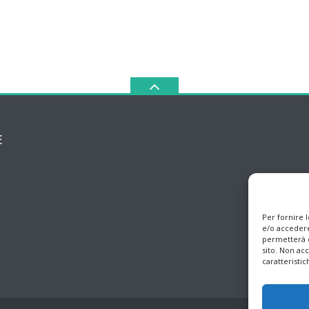
E
Per fornire 
e/o accedere
permetterà d
sito. Non ac
caratteristic