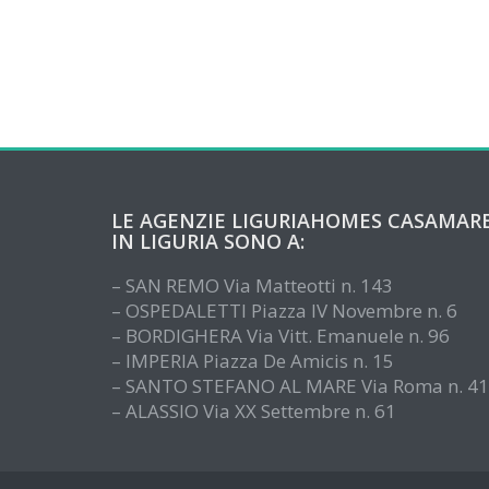
LE AGENZIE LIGURIAHOMES CASAMAR
IN LIGURIA SONO A:
– SAN REMO Via Matteotti n. 143
– OSPEDALETTI Piazza IV Novembre n. 6
– BORDIGHERA Via Vitt. Emanuele n. 96
– IMPERIA Piazza De Amicis n. 15
– SANTO STEFANO AL MARE Via Roma n. 41
– ALASSIO Via XX Settembre n. 61