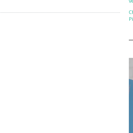
v
C
P