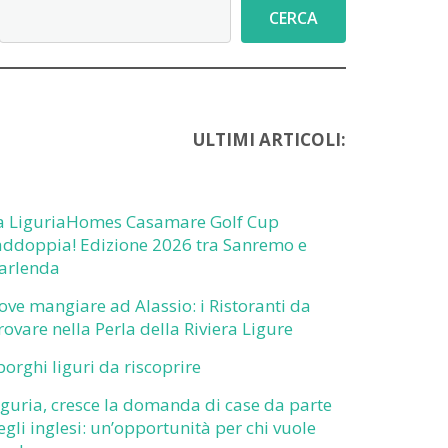
Cerca
CERCA
ULTIMI ARTICOLI:
a LiguriaHomes Casamare Golf Cup
addoppia! Edizione 2026 tra Sanremo e
arlenda
ove mangiare ad Alassio: i Ristoranti da
rovare nella Perla della Riviera Ligure
 borghi liguri da riscoprire
iguria, cresce la domanda di case da parte
egli inglesi: un’opportunità per chi vuole