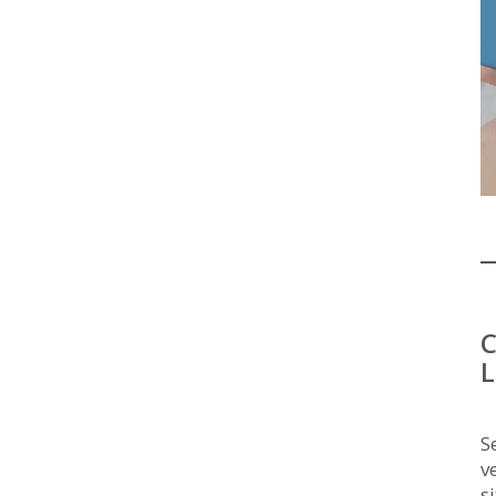
C
L
S
v
s