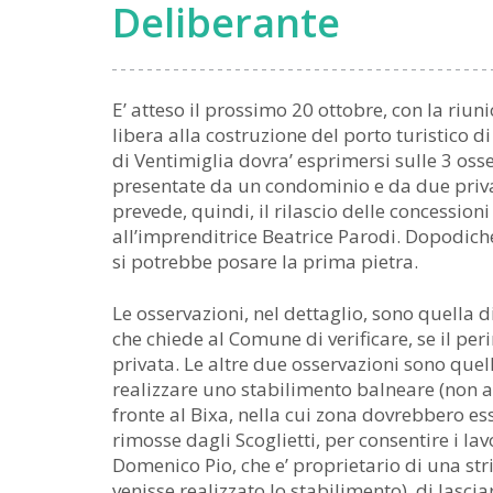
Deliberante
E’ atteso il prossimo 20 ottobre, con la riuni
libera alla costruzione del porto turistico d
di Ventimiglia dovra’ esprimersi sulle 3 osse
presentate da un condominio e da due privati
prevede, quindi, il rilascio delle concessioni 
all’imprenditrice Beatrice Parodi. Dopodiche
si potrebbe posare la prima pietra.
Le osservazioni, nel dettaglio, sono quella
che chiede al Comune di verificare, se il per
privata. Le altre due osservazioni sono quel
realizzare uno stabilimento balneare (non 
fronte al Bixa, nella cui zona dovrebbero es
rimosse dagli Scoglietti, per consentire i lav
Domenico Pio, che e’ proprietario di una stri
venisse realizzato lo stabilimento), di lasci