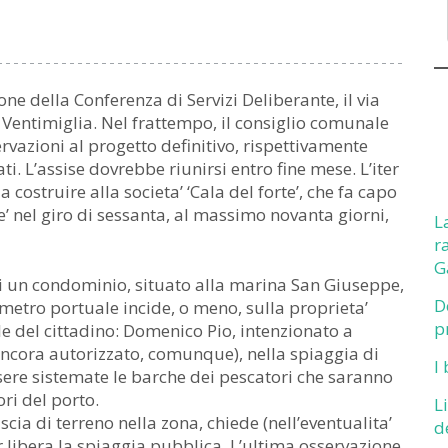
one della Conferenza di Servizi Deliberante, il via
i Ventimiglia. Nel frattempo, il consiglio comunale
rvazioni al progetto definitivo, rispettivamente
. L’assise dovrebbe riunirsi entro fine mese. L’iter
a costruire alla societa’ ‘Cala del forte’, che fa capo
’ nel giro di sessanta, al massimo novanta giorni,
L
r
G
 di un condominio, situato alla marina San Giuseppe,
D
imetro portuale incide, o meno, sulla proprieta’
p
le del cittadino: Domenico Pio, intenzionato a
ancora autorizzato, comunque), nella spiaggia di
I
sere sistemate le barche dei pescatori che saranno
ori del porto.
L
scia di terreno nella zona, chiede (nell’eventualita’
d
ar libera la spiaggia pubblica. L’ultima osservazione