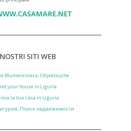
WWW.CASAMARE.NET
 NOSTRI SITI WEB
ie Blumenriviera, Objektsuche
ind your house in Liguria
rova la tua casa in Liguria
игурия, Поиск недвижимости