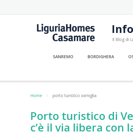
Skip
to
content
Info
Il Blog di
SANREMO
BORDIGHERA
O
Home
porto turistico xxmiglia
Porto turistico di Ve
c’è il via libera con