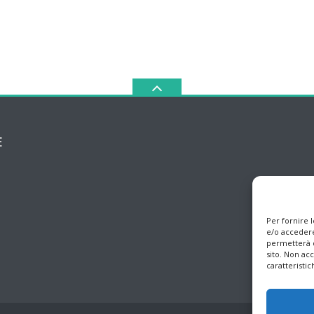
E
Per fornire 
e/o accedere
permetterà d
sito. Non ac
caratteristic