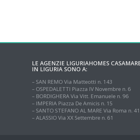
LE AGENZIE LIGURIAHOMES CASAMAR
IN LIGURIA SONO A:
– SAN REMO Via Matteotti n. 143
– OSPEDALETTI Piazza IV Novembre n. 6
– BORDIGHERA Via Vitt. Emanuele n. 96
– IMPERIA Piazza De Amicis n. 15
– SANTO STEFANO AL MARE Via Roma n. 41
– ALASSIO Via XX Settembre n. 61