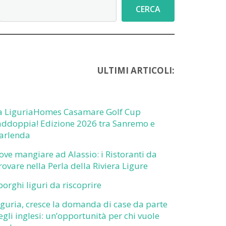
Cerca
CERCA
ULTIMI ARTICOLI:
a LiguriaHomes Casamare Golf Cup
addoppia! Edizione 2026 tra Sanremo e
arlenda
ove mangiare ad Alassio: i Ristoranti da
rovare nella Perla della Riviera Ligure
 borghi liguri da riscoprire
iguria, cresce la domanda di case da parte
egli inglesi: un’opportunità per chi vuole