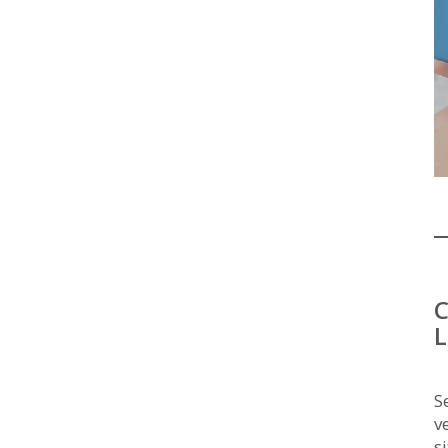
C
L
S
v
s