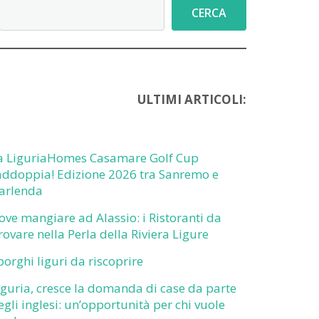
Cerca
CERCA
ULTIMI ARTICOLI:
a LiguriaHomes Casamare Golf Cup
addoppia! Edizione 2026 tra Sanremo e
arlenda
ove mangiare ad Alassio: i Ristoranti da
rovare nella Perla della Riviera Ligure
 borghi liguri da riscoprire
iguria, cresce la domanda di case da parte
egli inglesi: un’opportunità per chi vuole