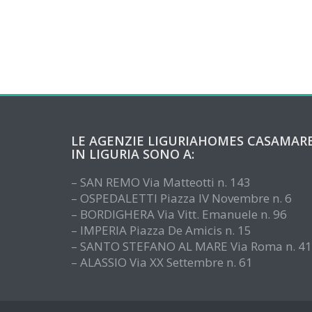
LE AGENZIE LIGURIAHOMES CASAMAR
IN LIGURIA SONO A:
– SAN REMO Via Matteotti n. 143
– OSPEDALETTI Piazza IV Novembre n. 6
– BORDIGHERA Via Vitt. Emanuele n. 96
– IMPERIA Piazza De Amicis n. 15
– SANTO STEFANO AL MARE Via Roma n. 41
– ALASSIO Via XX Settembre n. 61