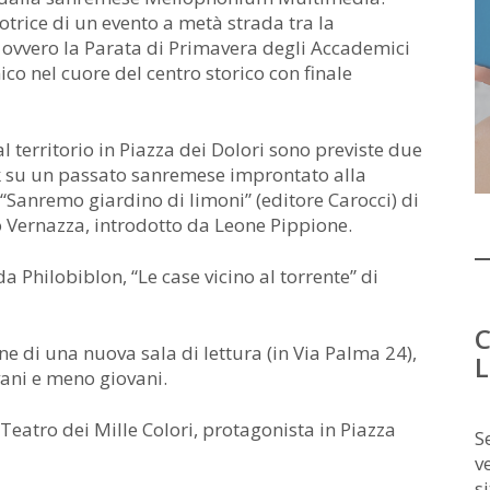
trice di un evento a metà strada tra la
 , ovvero la Parata di Primavera degli Accademici
o nel cuore del centro storico con finale
l territorio in Piazza dei Dolori sono previste due
ck su un passato sanremese improntato alla
 “Sanremo giardino di limoni” (editore Carocci) di
o Vernazza, introdotto da Leone Pippione.
a Philobiblon, “Le case vicino al torrente” di
C
 di una nuova sala di lettura (in Via Palma 24),
L
vani e meno giovani.
Teatro dei Mille Colori, protagonista in Piazza
S
v
s