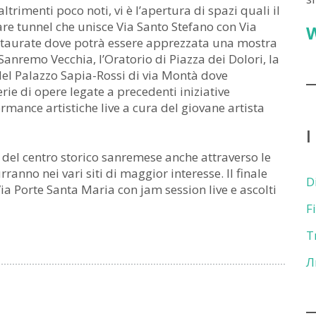
ltrimenti poco noti, vi è l’apertura di spazi quali il
are tunnel che unisce Via Santo Stefano con Via
estaurate dove potrà essere apprezzata una mostra
 Sanremo Vecchia, l’Oratorio di Piazza dei Dolori, la
 del Palazzo Sapia-Rossi di via Montà dove
rie di opere legate a precedenti iniziative
mance artistiche live a cura del giovane artista
I
i del centro storico sanremese anche attraverso le
anno nei vari siti di maggior interesse. Il finale
D
ia Porte Santa Maria con jam session live e ascolti
F
T
Л