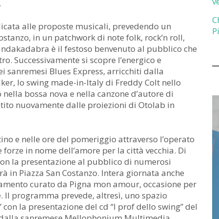
v
.
C
dicata alle proposte musicali, prevedendo un
P
ostanzo, in un patchwork di note folk, rock’n roll,
andakadabra è il festoso benvenuto al pubblico che
tro. Successivamente si scopre l’energico e
i sanremesi Blues Express, arricchiti dalla
ker, lo swing made-in-Italy di Freddy Colt nello
io nella bossa nova e nella canzone d’autore di
ntito nuovamente dalle proiezioni di Otolab in
ino e nelle ore del pomeriggio attraverso l’operato
forze in nome dell’amore per la città vecchia. Di
 con la presentazione al pubblico di numerosi
rà in Piazza San Costanzo. Intera giornata anche
tamento curato da Pigna mon amour, occasione per
re. Il programma prevede, altresì, uno spazio
” con la presentazione del cd “I prof dello swing” del
o dalla sanremese Mellophonium Multimedia.