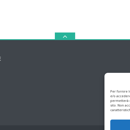
E
Per fornire 
e/o accedere
permetterà d
sito. Non ac
caratteristic