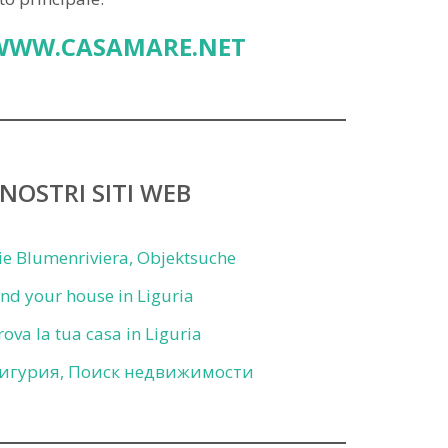
WWW.CASAMARE.NET
 NOSTRI SITI WEB
ie Blumenriviera, Objektsuche
ind your house in Liguria
rova la tua casa in Liguria
игурия, Поиск недвижимости