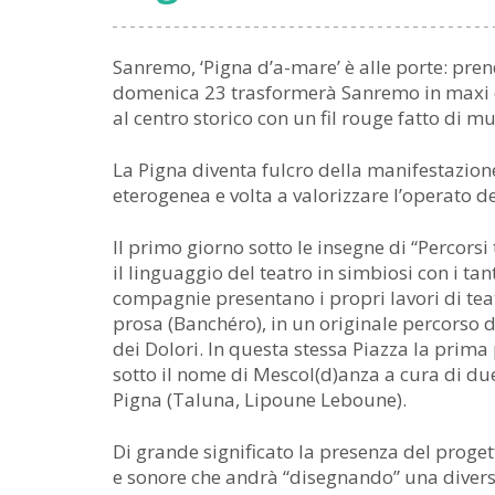
Sanremo, ‘Pigna d’a-mare’ è alle porte: prende
domenica 23 trasformerà Sanremo in maxi co
al centro storico con un fil rouge fatto di mus
La Pigna diventa fulcro della manifestazion
eterogenea e volta a valorizzare l’operato d
Il primo giorno sotto le insegne di “Percorsi
il linguaggio del teatro in simbiosi con i tant
compagnie presentano i propri lavori di teatr
prosa (Banchéro), in un originale percorso d
dei Dolori. In questa stessa Piazza la prim
sotto il nome di Mescol(d)anza a cura di due
Pigna (Taluna, Lipoune Leboune).
Di grande significato la presenza del progett
e sonore che andrà “disegnando” una divers