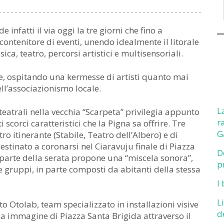
 infatti il via oggi la tre giorni che fino a
ntenitore di eventi, unendo idealmente il litorale
ica, teatro, percorsi artistici e multisensoriali.
e, ospitando una kermesse di artisti quanto mai
ell’associazionismo locale.
L
 teatrali nella vecchia “Scarpeta” privilegia appunto
r
i scorci caratteristici che la Pigna sa offrire. Tre
G
o itinerante (Stabile, Teatro dell’Albero) e di
estinato a coronarsi nel Ciaravuju finale di Piazza
D
a parte della serata propone una “miscela sonora”,
p
 gruppi, in parte composti da abitanti della stessa
I
L
o Otolab, team specializzato in installazioni visive
d
a immagine di Piazza Santa Brigida attraverso il