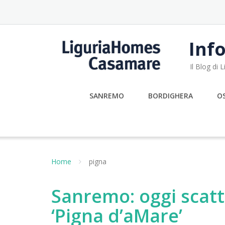
Skip
to
content
Info
Il Blog di
SANREMO
BORDIGHERA
O
Home
pigna
Sanremo: oggi scatt
‘Pigna d’aMare’