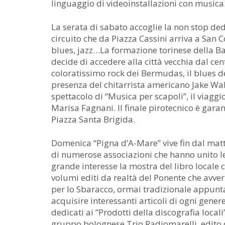
linguaggio di videoinstallazioni con musica
La serata di sabato accoglie la non stop de
circuito che da Piazza Cassini arriva a San C
blues, jazz…La formazione torinese della B
decide di accedere alla città vecchia dal cen
coloratissimo rock dei Bermudas, il blues de
presenza del chitarrista americano Jake Wal
spettacolo di “Musica per scapoli”, il viagg
Marisa Fagnani. Il finale pirotecnico è gara
Piazza Santa Brigida.
Domenica “Pigna d’A-Mare” vive fin dal matt
di numerose associazioni che hanno unito le 
grande interesse la mostra del libro locale
volumi editi da realtà del Ponente che avver
per lo Sbaracco, ormai tradizionale appun
acquisire interessanti articoli di ogni gene
dedicati ai ”Prodotti della discografia locali
gruppo bolognese Trio Radiomarelli, edit