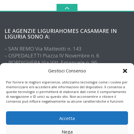
LE AGENZIE LIGURIAHOMES CASAMARE IN
LIGURIA SONO A:
– SAN REMO Via Matteotti n. 143
– OSPEDALETTI Piazza IV Novembre n. 6
– BORDIGHERA Via Vitt. Emanuele n. 96
– IMPERIA Piazza De Amicis n. 15
Gestisci Consenso
– SANTO STEFANO AL MARE Via Roma n. 41
– ALASSIO Via XX Settembre n. 61
Per fornire le migliori esperienze, utilizziamo tecnologie come i cookie per
memorizzare e/o accedere alle informazioni del dispositivo. Il consenso a
queste tecnologie ci permetterà di elaborare dati come il comportamento
di navigazione o ID unici su questo sito. Non acconsentire o ritirare il
consenso può influire negativamente su alcune caratteristiche e funzioni.
Accetta
Nega