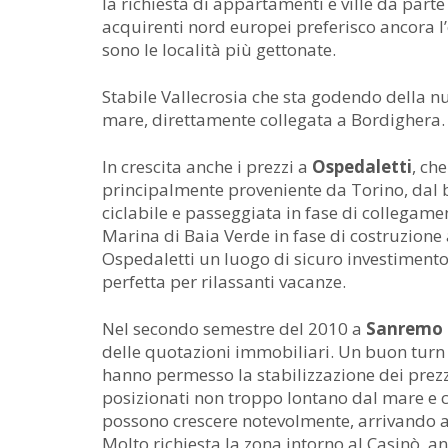
la richiesta di appartamenti e ville da parte d
acquirenti nord europei preferisco ancora l
sono le località più gettonate.
Stabile Vallecrosia che sta godendo della n
mare, direttamente collegata a Bordighera.
In crescita anche i prezzi a
Ospedaletti
, ch
principalmente proveniente da Torino, dal 
ciclabile e passeggiata in fase di collegame
Marina di Baia Verde in fase di costruzione 
Ospedaletti un luogo di sicuro investimento 
perfetta per rilassanti vacanze.
Nel secondo semestre del 2010 a
Sanremo
delle quotazioni immobiliari. Un buon turn 
hanno permesso la stabilizzazione dei prezzi. I
posizionati non troppo lontano dal mare e con
possono crescere notevolmente, arrivando a
Molto richiesta la zona intorno al Casinò, a