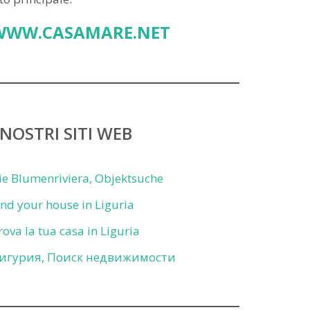
WWW.CASAMARE.NET
 NOSTRI SITI WEB
ie Blumenriviera, Objektsuche
ind your house in Liguria
rova la tua casa in Liguria
игурия, Поиск недвижимости