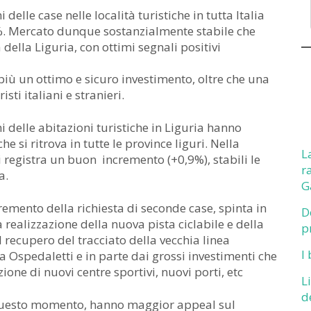
elle case nelle località turistiche in tutta Italia
%. Mercato dunque sostanzialmente stabile che
à della Liguria, con ottimi segnali positivi
più un ottimo e sicuro investimento, oltre che una
ti italiani e stranieri.
 delle abitazioni turistiche in Liguria hanno
e si ritrova in tutte le province liguri. Nella
L
i registra un buon incremento (+0,9%), stabili le
r
a.
G
remento della richiesta di seconde case, spinta in
D
 realizzazione della nuova pista ciclabile e della
p
 recupero del tracciato della vecchia linea
I
a Ospedaletti e in parte dai grossi investimenti che
ione di nuovi centre sportivi, nuovi porti, etc
L
d
 questo momento, hanno maggior appeal sul