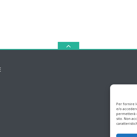
E
Per fornire 
e/o accedere
permetterà d
sito. Non ac
caratteristic