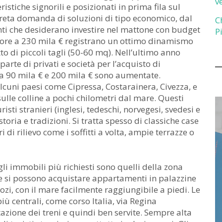
v
istiche signorili e posizionati in prima fila sul
creta domanda di soluzioni di tipo economico, dal
C
nti che desiderano investire nel mattone con budget
P
eriore a 230 mila € registrano un ottimo dinamismo
to di piccoli tagli (50-60 mq). Nell’ultimo anno
arte di privati e società per l’acquisto di
ra 90 mila € e 200 mila € sono aumentate.
cuni paesi come Cipressa, Costarainera, Civezza, e
 sulle colline a pochi chilometri dal mare. Questi
sti stranieri (inglesi, tedeschi, norvegesi, svedesi e
toria e tradizioni. Si tratta spesso di classiche case
i di rilievo come i soffitti a volta, ampie terrazze o
li immobili più richiesti sono quelli della zona
e si possono acquistare appartamenti in palazzine
egozi, con il mare facilmente raggiungibile a piedi. Le
più centrali, come corso Italia, via Regina
azione dei treni e quindi ben servite. Sempre alta