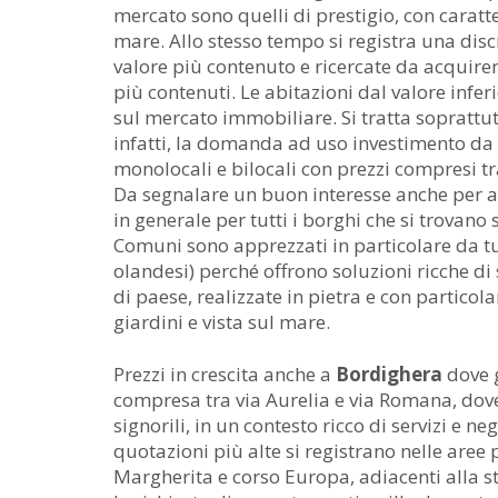
mercato sono quelli di prestigio, con caratter
mare. Allo stesso tempo si registra una dis
valore più contenuto e ricercate da acquire
più contenuti. Le abitazioni dal valore inf
sul mercato immobiliare. Si tratta soprattut
infatti, la domanda ad uso investimento da p
monolocali e bilocali con prezzi compresi t
Da segnalare un buon interesse anche per al
in generale per tutti i borghi che si trovano
Comuni sono apprezzati in particolare da turi
olandesi) perché offrono soluzioni ricche di s
di paese, realizzate in pietra e con particolar
giardini e vista sul mare.
Prezzi in crescita anche a
Bordighera
dove g
compresa tra via Aurelia e via Romana, dov
signorili, in un contesto ricco di servizi e n
quotazioni più alte si registrano nelle aree 
Margherita e corso Europa, adiacenti alla st