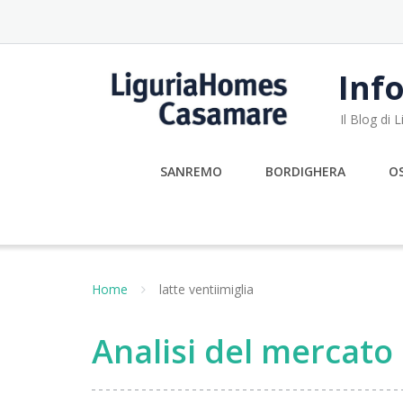
Skip
to
content
Info
Il Blog di
SANREMO
BORDIGHERA
O
Home
latte ventiimiglia
Analisi del mercato 