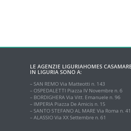
LE AGENZIE LIGURIAHOMES CASAMAR
IN LIGURIA SONO A:
– SAN REMO Via Matteotti n. 143
– OSPEDALETTI Piazza IV Novembre n. 6
– BORDIGHERA Via Vitt. Emanuele n. 96
– IMPERIA Piazza De Amicis n. 15
– SANTO STEFANO AL MARE Via Roma n. 41
– ALASSIO Via XX Settembre n. 61