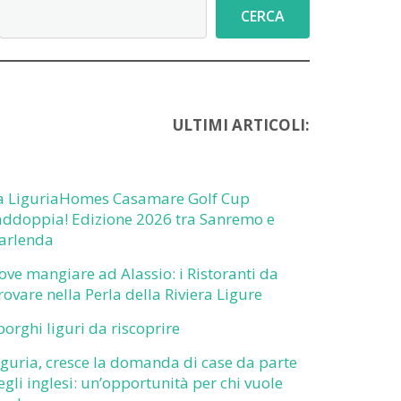
Cerca
CERCA
ULTIMI ARTICOLI:
a LiguriaHomes Casamare Golf Cup
addoppia! Edizione 2026 tra Sanremo e
arlenda
ove mangiare ad Alassio: i Ristoranti da
rovare nella Perla della Riviera Ligure
 borghi liguri da riscoprire
iguria, cresce la domanda di case da parte
egli inglesi: un’opportunità per chi vuole