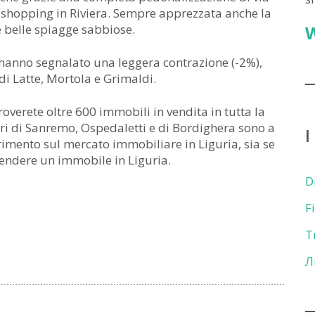
ello shopping in Riviera. Sempre apprezzata anche la
e belle spiagge sabbiose.
 hanno segnalato una leggera contrazione (-2%),
 di Latte, Mortola e Grimaldi.
roverete oltre 600 immobili in vendita in tutta la
ri di Sanremo, Ospedaletti e di Bordighera sono a
I
imento sul mercato immobiliare in Liguria, sia se
 vendere un immobile in Liguria.
D
F
T
Л