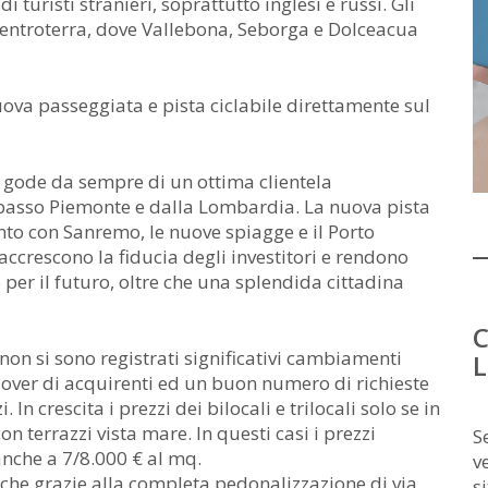
i turisti stranieri, soprattutto inglesi e russi. Gli
’entroterra, dove Vallebona, Seborga e Dolceacua
uova passeggiata e pista ciclabile direttamente sul
e gode da sempre di un ottima clientela
basso Piemonte e dalla Lombardia. La nuova pista
nto con Sanremo, le nuove spiagge e il Porto
accrescono la fiducia degli investitori e rendono
per il futuro, oltre che una splendida cittadina
C
non si sono registrati significativi cambiamenti
L
over di acquirenti ed un buon numero di richieste
n crescita i prezzi dei bilocali e trilocali solo se in
 terrazzi vista mare. In questi casi i prezzi
S
nche a 7/8.000 € al mq.
v
nche grazie alla completa pedonalizzazione di via
s