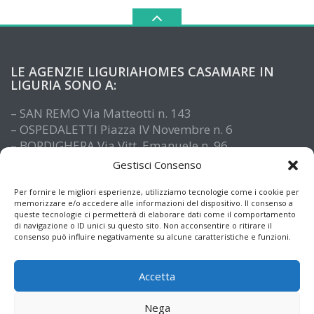
LE AGENZIE LIGURIAHOMES CASAMARE IN
LIGURIA SONO A:
– SAN REMO Via Matteotti n. 143
– OSPEDALETTI Piazza IV Novembre n. 6
– BORDIGHERA Via Vitt. Emanuele n. 96
– IMPERIA Piazza De Amicis n. 15
Gestisci Consenso
– SANTO STEFANO AL MARE Via Roma n. 41
– ALASSIO Via XX Settembre n. 61
Per fornire le migliori esperienze, utilizziamo tecnologie come i cookie per
memorizzare e/o accedere alle informazioni del dispositivo. Il consenso a
queste tecnologie ci permetterà di elaborare dati come il comportamento
di navigazione o ID unici su questo sito. Non acconsentire o ritirare il
consenso può influire negativamente su alcune caratteristiche e funzioni.
Accetta
Nega