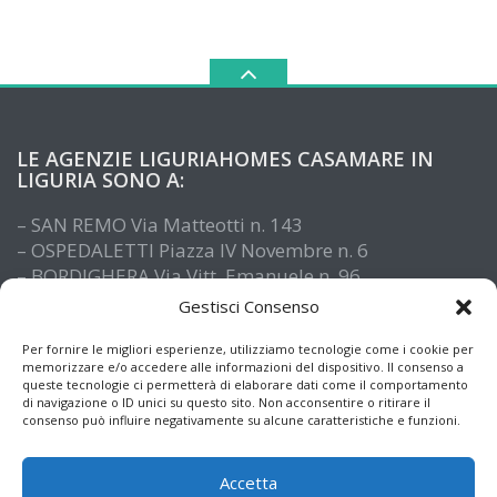
LE AGENZIE LIGURIAHOMES CASAMARE IN
LIGURIA SONO A:
– SAN REMO Via Matteotti n. 143
– OSPEDALETTI Piazza IV Novembre n. 6
– BORDIGHERA Via Vitt. Emanuele n. 96
– IMPERIA Piazza De Amicis n. 15
Gestisci Consenso
– SANTO STEFANO AL MARE Via Roma n. 41
– ALASSIO Via XX Settembre n. 61
Per fornire le migliori esperienze, utilizziamo tecnologie come i cookie per
memorizzare e/o accedere alle informazioni del dispositivo. Il consenso a
queste tecnologie ci permetterà di elaborare dati come il comportamento
di navigazione o ID unici su questo sito. Non acconsentire o ritirare il
consenso può influire negativamente su alcune caratteristiche e funzioni.
Accetta