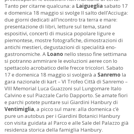
Tanto per citarne qualcuna: a
Laigueglia
sabato 17
e domenica 18 maggio si svolge Il salto dell’Acciuga:
due giorni dedicati all’incontro tra terra e mare:
presentazione di libri, letture sul tema, stand
espositivi, concerti di musica popolare ligure e
piemontese, mostre fotografiche, dimostrazioni di
antichi mestieri, degustazioni di specialità eno-
gastronomiche. A
Loano
nello stesso fine settimana
si potranno ammirare le evoluzioni aeree con lo
spettacolo acrobatico delle frecce tricolori. Sabato
17 e domenica 18 maggio si svolgerà a
Sanremo
la
gara nazionale di kart – VI Trofeo Città di Sanremo –
VIII Memorial Luca Guazzoni sul Lungomare Italo
Calvino e sul Piazzale Carlo Dapporto. Se amate fiori
e parchi potete puntare sui Giardini Hanbury di
Ventimiglia
, a picco sul mare: alla domenica c’è
pure un autobus per i Giardini Botanici Hanbury
con visita guidata al Parco e alle Sale del Palazzo già
residenza storica della famiglia Hanbury.