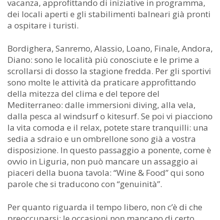
vacanza, approfittando di iniziative in programma,
dei locali aperti e gli stabilimenti balneari già pronti
a ospitare i turisti.
Bordighera, Sanremo, Alassio, Loano, Finale, Andora,
Diano: sono le località più conosciute e le prime a
scrollarsi di dosso la stagione fredda. Per gli sportivi
sono molte le attività da praticare approfittando
della mitezza del clima e del tepore del
Mediterraneo: dalle immersioni diving, alla vela,
dalla pesca al windsurf o kitesurf. Se poi vi piacciono
la vita comoda e il relax, potete stare tranquilli: una
sedia a sdraio e un ombrellone sono già a vostra
disposizione. In questo passaggio a ponente, come è
ovvio in Liguria, non può mancare un assaggio ai
piaceri della buona tavola: “Wine & Food” qui sono
parole che si traducono con “genuinità”.
Per quanto riguarda il tempo libero, non c’è di che
preoccuparsi: le occasioni non mancano di certo.