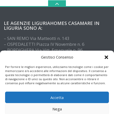
LE AGENZIE LIGURIAHOMES CASAMARE IN
LIGURIA SONO A:
– SAN REMO Via Matteotti n. 143
– OSPEDALETTI Piazza IV Novembre n. 6
– BORDIGHERA Via Vitt. Emanuele n. 96
– IMPERIA Piazza De Amicis n. 15
Gestisci Consenso
– SANTO STEFANO AL MARE Via Roma n. 41
– ALASSIO Via XX Settembre n. 61
Per fornire le migliori esperienze, utilizziamo tecnologie come i cookie per
memorizzare e/o accedere alle informazioni del dispositivo. Il consenso a
queste tecnologie ci permetterà di elaborare dati come il comportamento
di navigazione o ID unici su questo sito. Non acconsentire o ritirare il
consenso può influire negativamente su alcune caratteristiche e funzioni.
Accetta
Nega
© Copyright 2026
Informazioni immobiliari e notizie dalla Liguria