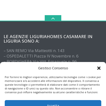
LE AGENZIE LIGURIAHOMES CASAMARE IN
LIGURIA SONO A:
– SAN REMO Via Matteotti n. 143
– OSPEDALETTI Piazza IV Novembre n. 6
– BORDIGHERA Via Vitt. Emanuele n. 96
– IMPERIA Piazza De Amicis n. 15
Gestisci Consenso
– SANTO STEFANO AL MARE Via Roma n. 41
– ALASSIO Via XX Settembre n. 61
Per fornire le migliori esperienze, utilizziamo tecnologie come i cookie per
memorizzare e/o accedere alle informazioni del dispositivo. Il consenso a
queste tecnologie ci permetterà di elaborare dati come il comportamento
di navigazione o ID unici su questo sito. Non acconsentire o ritirare il
consenso può influire negativamente su alcune caratteristiche e funzioni.
Accetta