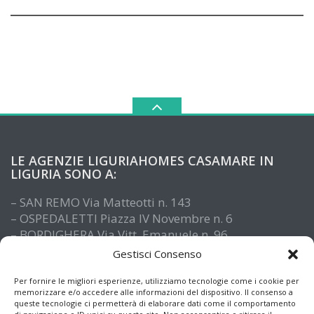
LE AGENZIE LIGURIAHOMES CASAMARE IN
LIGURIA SONO A:
– SAN REMO Via Matteotti n. 143
– OSPEDALETTI Piazza IV Novembre n. 6
– BORDIGHERA Via Vitt. Emanuele n. 96
– IMPERIA Piazza De Amicis n. 15
Gestisci Consenso
– SANTO STEFANO AL MARE Via Roma n. 41
– ALASSIO Via XX Settembre n. 61
Per fornire le migliori esperienze, utilizziamo tecnologie come i cookie per
memorizzare e/o accedere alle informazioni del dispositivo. Il consenso a
queste tecnologie ci permetterà di elaborare dati come il comportamento