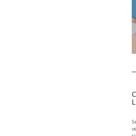
C
L
S
v
s