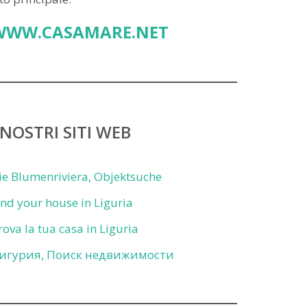
WWW.CASAMARE.NET
 NOSTRI SITI WEB
ie Blumenriviera, Objektsuche
ind your house in Liguria
rova la tua casa in Liguria
игурия, Поиск недвижимости