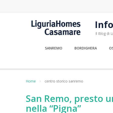
Skip
to
content
Info
Il Blog di
SANREMO
BORDIGHERA
O
Home
centro storico sanremo
San Remo, presto u
nella “Pigna”