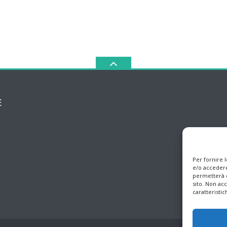
E
Per fornire 
e/o accedere
permetterà d
sito. Non ac
caratteristic