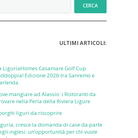
Cerca
CERCA
ULTIMI ARTICOLI:
a LiguriaHomes Casamare Golf Cup
addoppia! Edizione 2026 tra Sanremo e
arlenda
ove mangiare ad Alassio: i Ristoranti da
rovare nella Perla della Riviera Ligure
 borghi liguri da riscoprire
iguria, cresce la domanda di case da parte
egli inglesi: un’opportunità per chi vuole