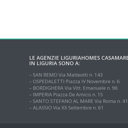
LE AGENZIE LIGURIAHOMES CASAMAR
IN LIGURIA SONO A:
– SAN REMO Via Matteotti n. 143
– OSPEDALETTI Piazza IV Novembre n. 6
– BORDIGHERA Via Vitt. Emanuele n. 96
– IMPERIA Piazza De Amicis n. 15
– SANTO STEFANO AL MARE Via Roma n. 41
– ALASSIO Via XX Settembre n. 61