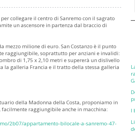
per collegare il centro di Sanremo con il sagrato
ramite un ascensore in partenza dal braccio di
a mezzo milione di euro. San Costanzo è il punto
 raggiungibile, soprattutto per anziani e invalidi:
ombro di 1,75 x 2,10 metri e supererà un dislivello
L
a la galleria Francia e il tratto della stessa galleria
r
G
D
p
antuario della Madonna della Costa, proponiamo in
e, facilmente raggiungibile anche in macchina:
I
L
remo/2b07/appartamento-bilocale-a-sanremo-47-
d