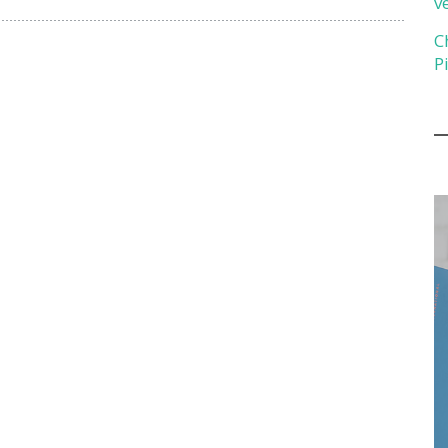
v
C
P