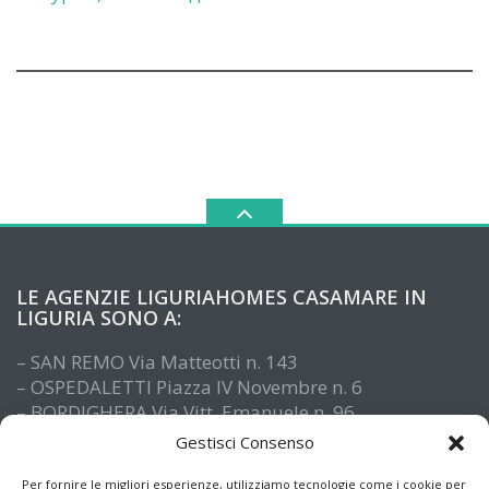
LE AGENZIE LIGURIAHOMES CASAMARE IN
LIGURIA SONO A:
– SAN REMO Via Matteotti n. 143
– OSPEDALETTI Piazza IV Novembre n. 6
– BORDIGHERA Via Vitt. Emanuele n. 96
– IMPERIA Piazza De Amicis n. 15
Gestisci Consenso
– SANTO STEFANO AL MARE Via Roma n. 41
– ALASSIO Via XX Settembre n. 61
Per fornire le migliori esperienze, utilizziamo tecnologie come i cookie per