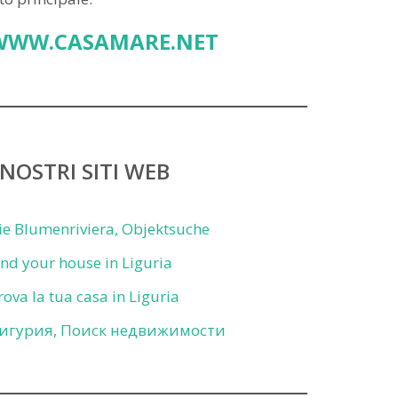
WWW.CASAMARE.NET
 NOSTRI SITI WEB
ie Blumenriviera, Objektsuche
ind your house in Liguria
rova la tua casa in Liguria
игурия, Поиск недвижимости