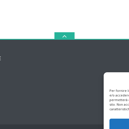
E
Per fornire 
e/o accedere
permetterà d
sito. Non ac
caratteristic