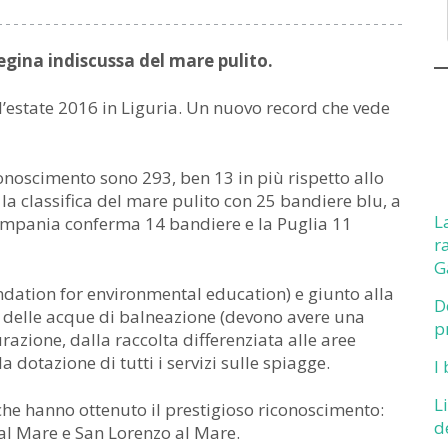
egina indiscussa del mare pulito.
l’estate 2016 in Liguria. Un nuovo record che vede
conoscimento sono 293, ben 13 in più rispetto allo
a classifica del mare pulito con 25 bandiere blu, a
L
Campania conferma 14 bandiere e la Puglia 11
r
G
ndation for environmental education) e giunto alla
D
à delle acque di balneazione (devono avere una
p
urazione, dalla raccolta differenziata alle aree
la dotazione di tutti i servizi sulle spiagge.
I
L
che hanno ottenuto il prestigioso riconoscimento:
d
al Mare e San Lorenzo al Mare.