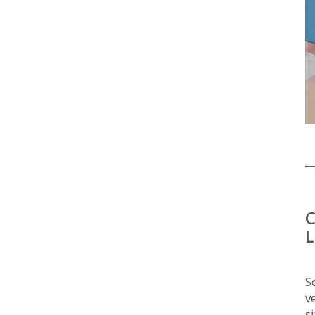
C
L
S
v
s