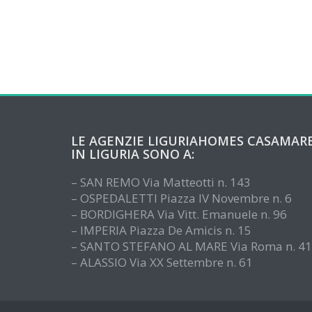
LE AGENZIE LIGURIAHOMES CASAMAR
IN LIGURIA SONO A:
– SAN REMO Via Matteotti n. 143
– OSPEDALETTI Piazza IV Novembre n. 6
– BORDIGHERA Via Vitt. Emanuele n. 96
– IMPERIA Piazza De Amicis n. 15
– SANTO STEFANO AL MARE Via Roma n. 41
– ALASSIO Via XX Settembre n. 61