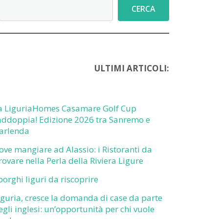
Cerca
CERCA
ULTIMI ARTICOLI:
a LiguriaHomes Casamare Golf Cup
addoppia! Edizione 2026 tra Sanremo e
arlenda
ove mangiare ad Alassio: i Ristoranti da
rovare nella Perla della Riviera Ligure
 borghi liguri da riscoprire
iguria, cresce la domanda di case da parte
egli inglesi: un’opportunità per chi vuole