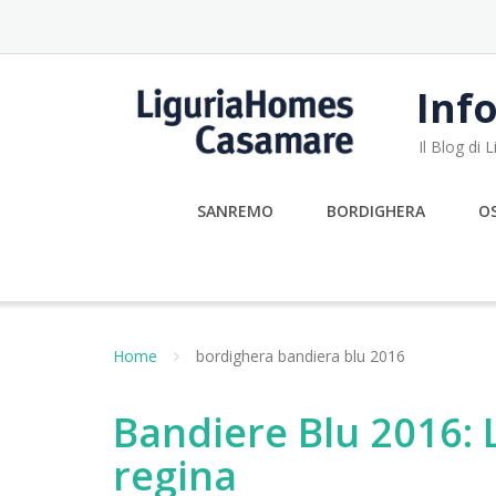
Skip
to
content
Info
Il Blog di
SANREMO
BORDIGHERA
O
Home
bordighera bandiera blu 2016
Bandiere Blu 2016: 
regina