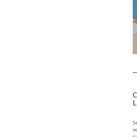
C
L
S
v
s