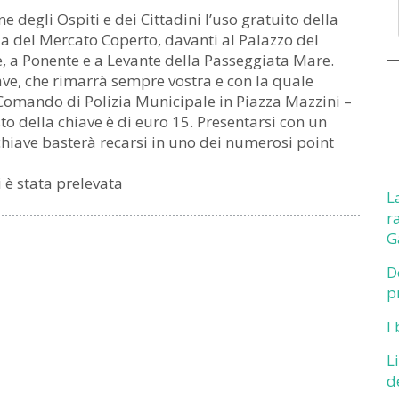
 degli Ospiti e dei Cittadini l’uso gratuito della
azza del Mercato Coperto, davanti al Palazzo del
e, a Ponente e a Levante della Passeggiata Mare.
ave, che rimarrà sempre vostra e con la quale
l Comando di Polizia Municipale in Piazza Mazzini –
sto della chiave è di euro 15. Presentarsi con un
hiave basterà recarsi in uno dei numerosi point
i è stata prelevata
L
r
G
D
p
I
L
d