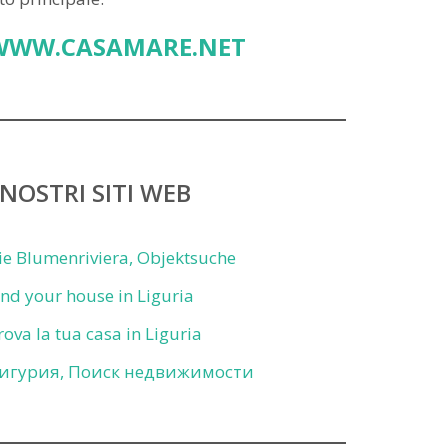
WWW.CASAMARE.NET
 NOSTRI SITI WEB
ie Blumenriviera, Objektsuche
ind your house in Liguria
rova la tua casa in Liguria
игурия, Поиск недвижимости