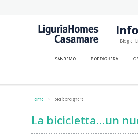
Skip
to
content
Info
Il Blog di
SANREMO
BORDIGHERA
O
Home
bici bordighera
La bicicletta…un n