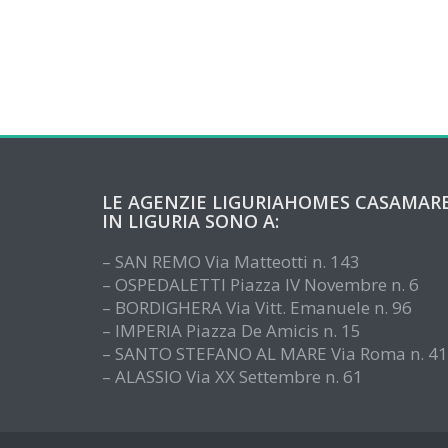
LE AGENZIE LIGURIAHOMES CASAMAR
IN LIGURIA SONO A:
– SAN REMO Via Matteotti n. 143
– OSPEDALETTI Piazza IV Novembre n. 6
– BORDIGHERA Via Vitt. Emanuele n. 96
– IMPERIA Piazza De Amicis n. 15
– SANTO STEFANO AL MARE Via Roma n. 41
– ALASSIO Via XX Settembre n. 61