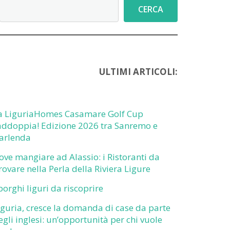
Cerca
CERCA
ULTIMI ARTICOLI:
a LiguriaHomes Casamare Golf Cup
addoppia! Edizione 2026 tra Sanremo e
arlenda
ove mangiare ad Alassio: i Ristoranti da
rovare nella Perla della Riviera Ligure
 borghi liguri da riscoprire
iguria, cresce la domanda di case da parte
egli inglesi: un’opportunità per chi vuole