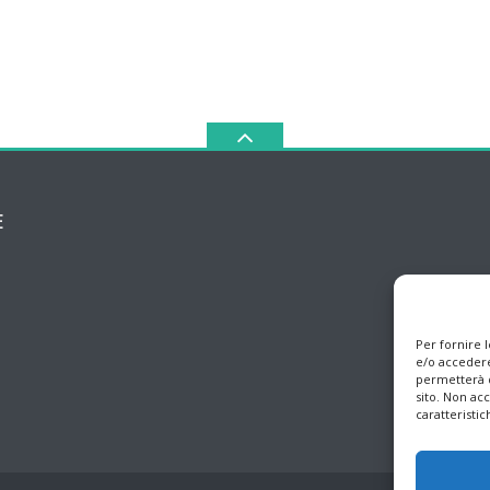
E
Per fornire 
e/o accedere
permetterà d
sito. Non ac
caratteristic