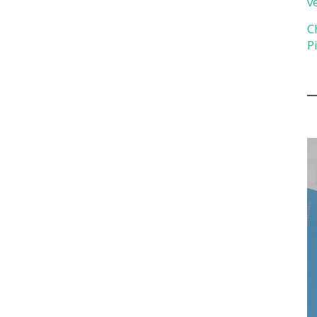
v
C
P