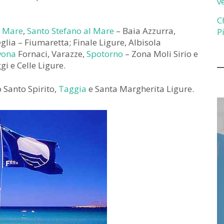
v
C
l Mare
,
Santo Stefano al Mare
– Baia Azzurra,
P
glia – Fiumaretta; Finale Ligure, Albisola
vona
Fornaci, Varazze,
Spotorno
– Zona Moli Sirio e
gi e Celle Ligure.
 Santo Spirito,
Taggia
e Santa Margherita Ligure.