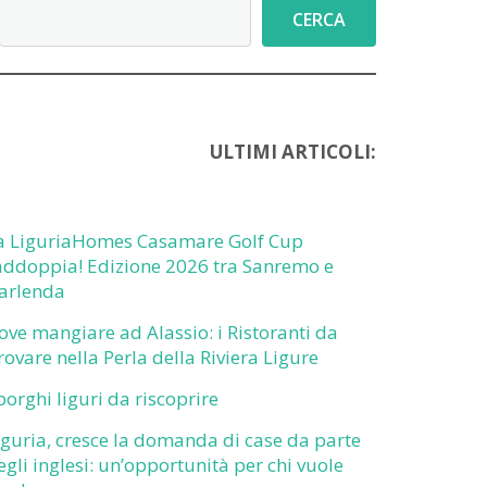
Cerca
CERCA
ULTIMI ARTICOLI:
a LiguriaHomes Casamare Golf Cup
addoppia! Edizione 2026 tra Sanremo e
arlenda
ove mangiare ad Alassio: i Ristoranti da
rovare nella Perla della Riviera Ligure
 borghi liguri da riscoprire
iguria, cresce la domanda di case da parte
egli inglesi: un’opportunità per chi vuole