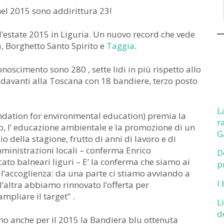
nel 2015 sono addirittura 23!
l’estate 2015 in Liguria. Un nuovo record che vede
a, Borghetto Santo Spirito e
Taggia
.
onoscimento sono 280 , sette lidi in più rispetto allo
davanti alla Toscana con 18 bandiere, terzo posto
L
undation for environmental education) premia la
r
rio, l’ educazione ambientale e la promozione di un
G
io della stagione, frutto di anni di lavoro e di
amministrazioni locali – conferma Enrico
D
ato balneari liguri – E’ la conferma che siamo ai
p
r l’accoglienza: da una parte ci stiamo avviando a
I
’altra abbiamo rinnovato l’offerta per
ampliare il target” .
L
d
no anche per il 2015 la Bandiera blu ottenuta