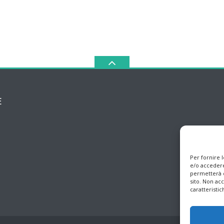
E
Per fornire 
e/o accedere
permetterà d
sito. Non ac
caratteristic