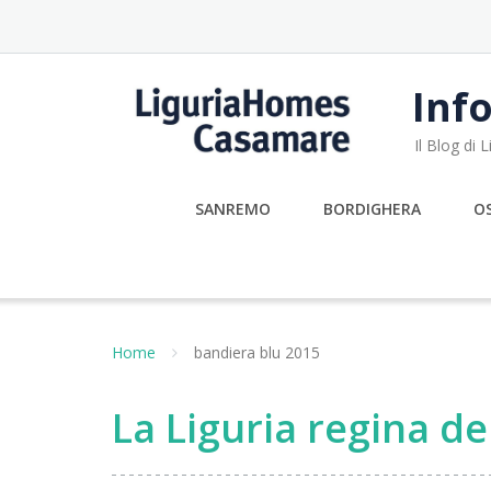
Skip
to
content
Info
Il Blog di
SANREMO
BORDIGHERA
O
Home
bandiera blu 2015
La Liguria regina de