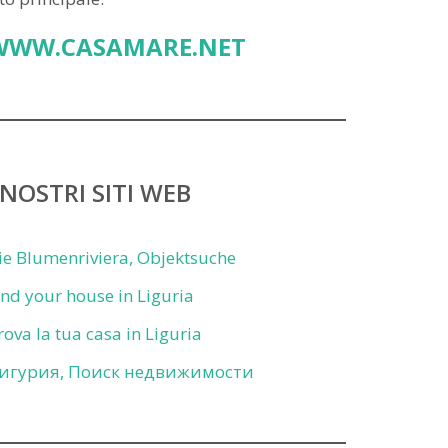
WWW.CASAMARE.NET
 NOSTRI SITI WEB
ie Blumenriviera, Objektsuche
ind your house in Liguria
rova la tua casa in Liguria
игурия, Поиск недвижимости