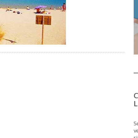
C
L
S
v
s