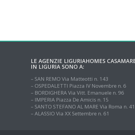
LE AGENZIE LIGURIAHOMES CASAMAR
IN LIGURIA SONO A:
– SAN REMO Via Matteotti n. 143
– OSPEDALETTI Piazza IV Novembre n. 6
– BORDIGHERA Via Vitt. Emanuele n. 96
– IMPERIA Piazza De Amicis n. 15
– SANTO STEFANO AL MARE Via Roma n. 41
– ALASSIO Via XX Settembre n. 61