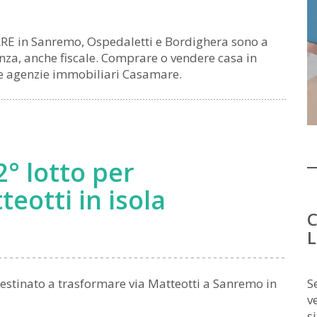
E in Sanremo, Ospedaletti e Bordighera sono a
enza, anche fiscale. Comprare o vendere casa in
lle agenzie immobiliari Casamare.
 2° lotto per
eotti in isola
C
L
destinato a trasformare via Matteotti a Sanremo in
S
v
s