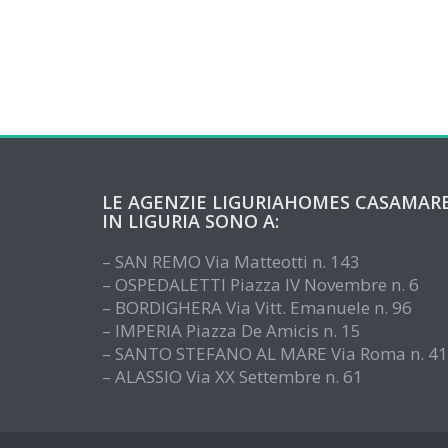
LE AGENZIE LIGURIAHOMES CASAMAR
IN LIGURIA SONO A:
– SAN REMO Via Matteotti n. 143
– OSPEDALETTI Piazza IV Novembre n. 6
– BORDIGHERA Via Vitt. Emanuele n. 96
– IMPERIA Piazza De Amicis n. 15
– SANTO STEFANO AL MARE Via Roma n. 41
– ALASSIO Via XX Settembre n. 61