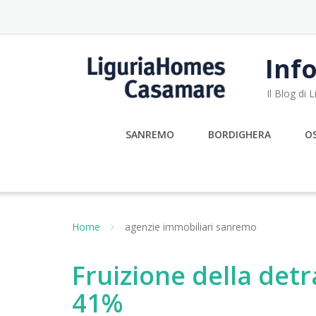
Skip
to
content
Info
Il Blog di
SANREMO
BORDIGHERA
O
Home
agenzie immobiliari sanremo
Fruizione della detr
41%