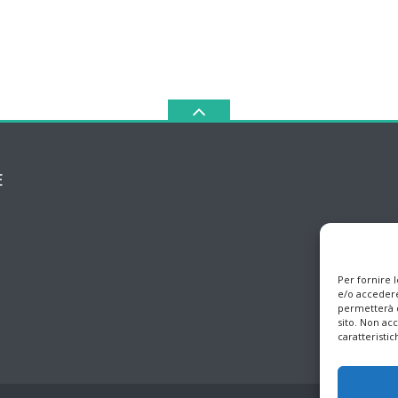
E
Per fornire 
e/o accedere
permetterà d
sito. Non ac
caratteristic