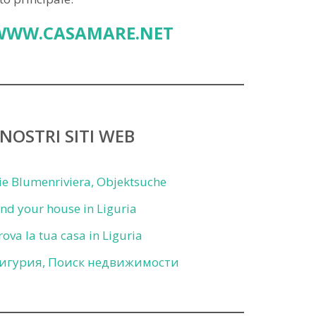
WWW.CASAMARE.NET
 NOSTRI SITI WEB
ie Blumenriviera, Objektsuche
ind your house in Liguria
rova la tua casa in Liguria
игурия, Поиск недвижимости