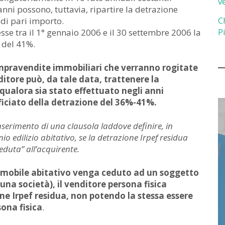
v
 anni possono, tuttavia, ripartire la detrazione
C
 di pari importo.
P
esse tra il 1° gennaio 2006 e il 30 settembre 2006 la
 del 41%.
mpravendite immobiliari che verranno rogitate
ditore può, da tale data, trattenere la
qualora sia stato effettuato negli anni
ficiato della detrazione del 36%-41%.
nserimento di una clausola laddove definire, in
o edilizio abitativo, se la detrazione Irpef residua
duta” all’acquirente.
immobile abitativo venga ceduto ad un soggetto
una società), il venditore persona fisica
one Irpef residua, non potendo la stessa essere
ona fisica
.