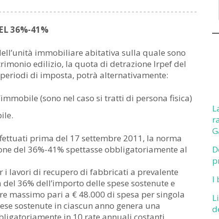
DEL 36%-41%
dell’unità immobiliare abitativa sulla quale sono
trimonio edilizio, la quota di detrazione Irpef del
periodi di imposta, potrà alternativamente:
immobile (sono nel caso si tratti di persona fisica)
L
ile.
r
G
effettuati prima del 17 settembre 2011, la norma
zione del 36%-41% spettasse obbligatoriamente al
D
p
 i lavori di recupero di fabbricati a prevalente
I
a del 36% dell’importo delle spese sostenute e
e massimo pari a € 48.000 di spesa per singola
L
pese sostenute in ciascun anno genera una
d
ligatoriamente in 10 rate annuali costanti.