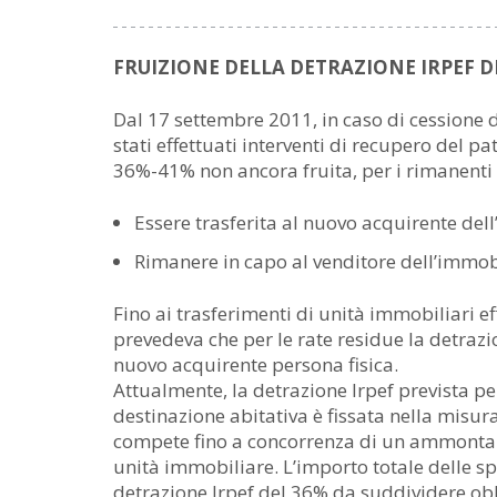
FRUIZIONE DELLA DETRAZIONE IRPEF 
Dal 17 settembre 2011, in caso di cessione 
stati effettuati interventi di recupero del pa
36%-41% non ancora fruita, per i rimanenti 
Essere trasferita al nuovo acquirente dell’
Rimanere in capo al venditore dell’immob
Fino ai trasferimenti di unità immobiliari 
prevedeva che per le rate residue la detra
nuovo acquirente persona fisica.
Attualmente, la detrazione Irpef prevista per
destinazione abitativa è fissata nella misur
compete fino a concorrenza di un ammontar
unità immobiliare. L’importo totale delle s
detrazione Irpef del 36% da suddividere obb