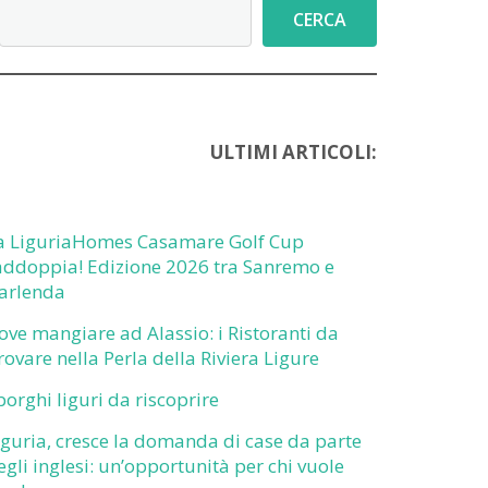
Cerca
CERCA
ULTIMI ARTICOLI:
a LiguriaHomes Casamare Golf Cup
addoppia! Edizione 2026 tra Sanremo e
arlenda
ove mangiare ad Alassio: i Ristoranti da
rovare nella Perla della Riviera Ligure
 borghi liguri da riscoprire
iguria, cresce la domanda di case da parte
egli inglesi: un’opportunità per chi vuole