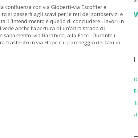
la confluenza con via Gioberti-via Escoffier e
to si passerà agli scavi per le reti dei sottoservizi e
ta. L’intendimento è quello di concludere i lavori in
i vede anche l’apertura di un’altra strada di
risanamento: via Barabino, alla Foce. Durante i
à trasferito in via Hope e il parcheggio dei taxi in
I
D
F
T
Л