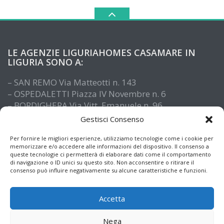
LE AGENZIE LIGURIAHOMES CASAMARE IN
LIGURIA SONO A:
– SAN REMO Via Matteotti n. 143
– OSPEDALETTI Piazza IV Novembre n. 6
– BORDIGHERA Via Vitt. Emanuele n. 96
– IMPERIA Piazza De Amicis n. 15
Gestisci Consenso
– SANTO STEFANO AL MARE Via Roma n. 41
– ALASSIO Via XX Settembre n. 61
Per fornire le migliori esperienze, utilizziamo tecnologie come i cookie per
memorizzare e/o accedere alle informazioni del dispositivo. Il consenso a
queste tecnologie ci permetterà di elaborare dati come il comportamento
di navigazione o ID unici su questo sito. Non acconsentire o ritirare il
consenso può influire negativamente su alcune caratteristiche e funzioni.
Accetta
Nega