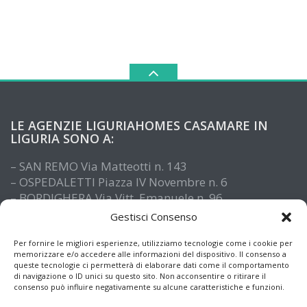
LE AGENZIE LIGURIAHOMES CASAMARE IN
LIGURIA SONO A:
– SAN REMO Via Matteotti n. 143
– OSPEDALETTI Piazza IV Novembre n. 6
– BORDIGHERA Via Vitt. Emanuele n. 96
– IMPERIA Piazza De Amicis n. 15
Gestisci Consenso
– SANTO STEFANO AL MARE Via Roma n. 41
– ALASSIO Via XX Settembre n. 61
Per fornire le migliori esperienze, utilizziamo tecnologie come i cookie per
memorizzare e/o accedere alle informazioni del dispositivo. Il consenso a
queste tecnologie ci permetterà di elaborare dati come il comportamento
di navigazione o ID unici su questo sito. Non acconsentire o ritirare il
consenso può influire negativamente su alcune caratteristiche e funzioni.