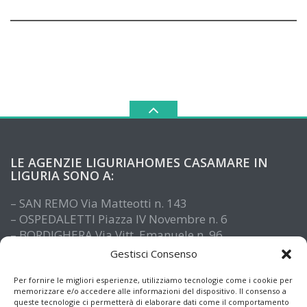
LE AGENZIE LIGURIAHOMES CASAMARE IN
LIGURIA SONO A:
– SAN REMO Via Matteotti n. 143
– OSPEDALETTI Piazza IV Novembre n. 6
– BORDIGHERA Via Vitt. Emanuele n. 96
– IMPERIA Piazza De Amicis n. 15
Gestisci Consenso
– SANTO STEFANO AL MARE Via Roma n. 41
– ALASSIO Via XX Settembre n. 61
Per fornire le migliori esperienze, utilizziamo tecnologie come i cookie per
memorizzare e/o accedere alle informazioni del dispositivo. Il consenso a
queste tecnologie ci permetterà di elaborare dati come il comportamento