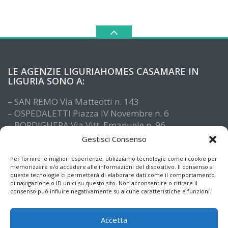
LE AGENZIE LIGURIAHOMES CASAMARE IN
LIGURIA SONO A:
– SAN REMO Via Matteotti n. 143
– OSPEDALETTI Piazza IV Novembre n. 6
– BORDIGHERA Via Vitt. Emanuele n. 96
– IMPERIA Piazza De Amicis n. 15
Gestisci Consenso
– SANTO STEFANO AL MARE Via Roma n. 41
– ALASSIO Via XX Settembre n. 61
Per fornire le migliori esperienze, utilizziamo tecnologie come i cookie per
memorizzare e/o accedere alle informazioni del dispositivo. Il consenso a
queste tecnologie ci permetterà di elaborare dati come il comportamento
di navigazione o ID unici su questo sito. Non acconsentire o ritirare il
consenso può influire negativamente su alcune caratteristiche e funzioni.
Accetta