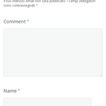
Il tuo indirizzo email non sarà pubblicato.
I campi obbligatori
sono contrassegnati
*
Comment
*
Name
*